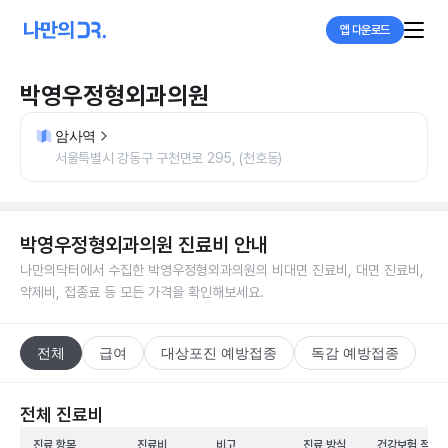
앱 다운로드
박영우정형외과의원
암사역
서울특별시 강동구 구천면로 295, (천호동)
박영우정형외과의원
진료비 안내
나만의닥터에서 수집한
박영우정형외과의원
의 비대면 진료비, 대면 진료비,
약제비, 접종료 등 모든 가격을 확인해보세요.
전체
급여
대상포진 예방접종
독감 예방접종
전체 진료비
진료 항목
진료비
비고
진료 방식
건강보험 적용