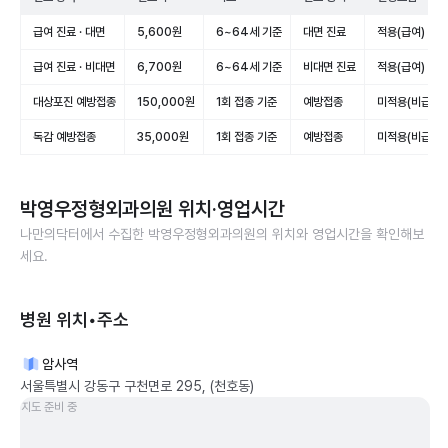
급여 진료 · 대면
5,600원
6~64세 기준
대면 진료
적용(급여)
급여 진료 · 비대면
6,700원
6~64세 기준
비대면 진료
적용(급여)
대상포진 예방접종
150,000원
1회 접종 기준
예방접종
미적용(비급여)
독감 예방접종
35,000원
1회 접종 기준
예방접종
미적용(비급여)
박영우정형외과의원
위치·영업시간
나만의닥터에서 수집한
박영우정형외과의원
의 위치와 영업시간을 확인해보
세요.
병원 위치•주소
암사역
서울특별시 강동구 구천면로 295, (천호동)
지도 준비 중