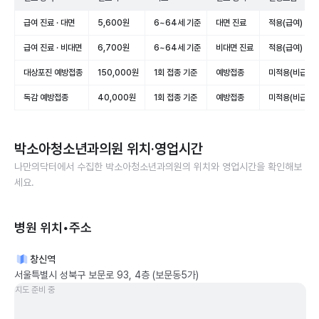
급여 진료 · 대면
5,600원
6~64세 기준
대면 진료
적용(급여)
급여 진료 · 비대면
6,700원
6~64세 기준
비대면 진료
적용(급여)
대상포진 예방접종
150,000원
1회 접종 기준
예방접종
미적용(비급여)
독감 예방접종
40,000원
1회 접종 기준
예방접종
미적용(비급여)
박소아청소년과의원
위치·영업시간
나만의닥터에서 수집한
박소아청소년과의원
의 위치와 영업시간을 확인해보
세요.
병원 위치•주소
창신역
서울특별시 성북구 보문로 93, 4층 (보문동5가)
지도 준비 중