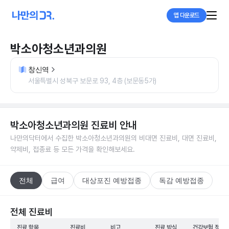
앱 다운로드
박소아청소년과의원
창신역
서울특별시 성북구 보문로 93, 4층 (보문동5가)
박소아청소년과의원
진료비 안내
나만의닥터에서 수집한
박소아청소년과의원
의 비대면 진료비, 대면 진료비,
약제비, 접종료 등 모든 가격을 확인해보세요.
전체
급여
대상포진 예방접종
독감 예방접종
전체 진료비
진료 항목
진료비
비고
진료 방식
건강보험 적용