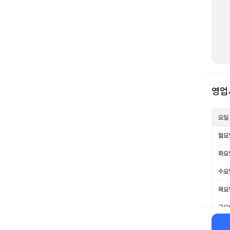
영업
요일
월요
화요
수요
목요
금요
토요