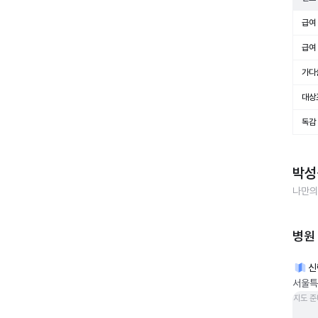
급여 
급여 
가다
대상
독감
박성
나만의
병원
신
서울특
지도 준