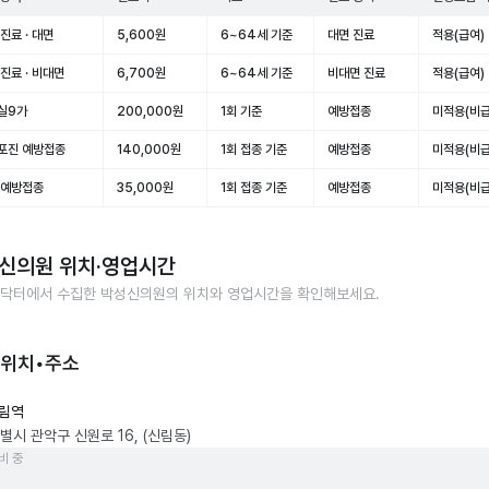
진료 · 대면
5,600원
6~64세 기준
대면 진료
적용(급여)
진료 · 비대면
6,700원
6~64세 기준
비대면 진료
적용(급여)
실9가
200,000원
1회 기준
예방접종
미적용(비급
포진 예방접종
140,000원
1회 접종 기준
예방접종
미적용(비급
 예방접종
35,000원
1회 접종 기준
예방접종
미적용(비급
신의원
위치·영업시간
닥터에서 수집한
박성신의원
의 위치와 영업시간을 확인해보세요.
 위치•주소
림역
별시 관악구 신원로 16, (신림동)
비 중