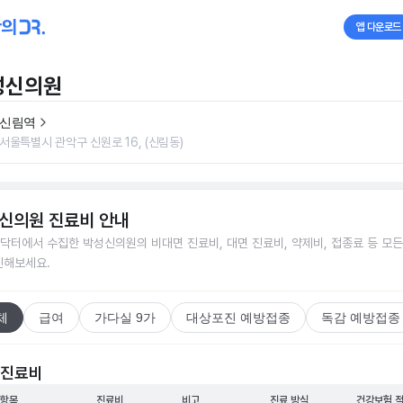
앱 다운로드
성신의원
신림역
서울특별시 관악구 신원로 16, (신림동)
신의원
진료비 안내
닥터에서 수집한
박성신의원
의 비대면 진료비, 대면 진료비, 약제비, 접종료 등 모
인해보세요.
체
급여
가다실 9가
대상포진 예방접종
독감 예방접종
 진료비
 항목
진료비
비고
진료 방식
건강보험 