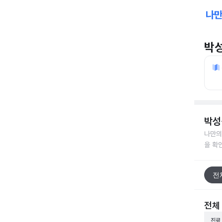
박
박성
나만의
을 확
전
전체
진료