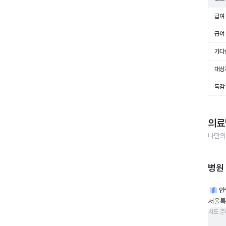
급여 
급여 
가다
대상
독감
의료
나만의
병원
안
서울특
지도 준