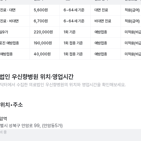
진료 · 대면
5,600원
6~64세 기준
대면 진료
적용(급여)
진료 · 비대면
6,700원
6~64세 기준
비대면 진료
적용(급여)
실9가
220,000원
1회 기준
예방접종
미적용(비급
포진 예방접종
190,000원
1회 접종 기준
예방접종
미적용(비급
 예방접종
40,000원
1회 접종 기준
예방접종
미적용(비급
법인 우신향병원
위치·영업시간
닥터에서 수집한
의료법인 우신향병원
의 위치와 영업시간을 확인해보세요.
 위치•주소
암역
별시 성북구 안암로 99, (안암동5가)
비 중