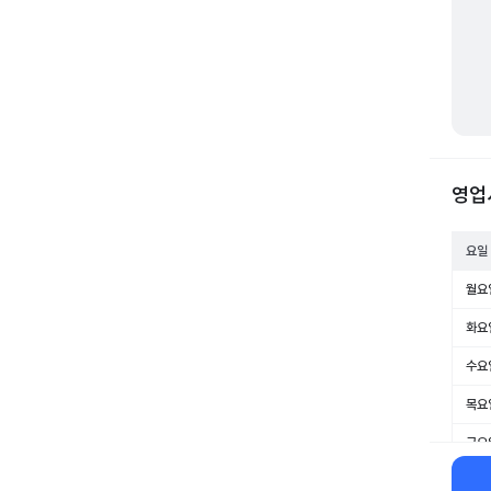
영업
요일
월요
화요
수요
목요
금요
토요