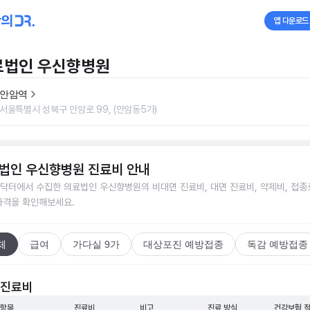
앱 다운로드
료법인 우신향병원
안암역
서울특별시 성북구 안암로 99, (안암동5가)
법인 우신향병원
진료비 안내
닥터에서 수집한
의료법인 우신향병원
의 비대면 진료비, 대면 진료비, 약제비, 접종
가격을 확인해보세요.
체
급여
가다실 9가
대상포진 예방접종
독감 예방접종
 진료비
 항목
진료비
비고
진료 방식
건강보험 