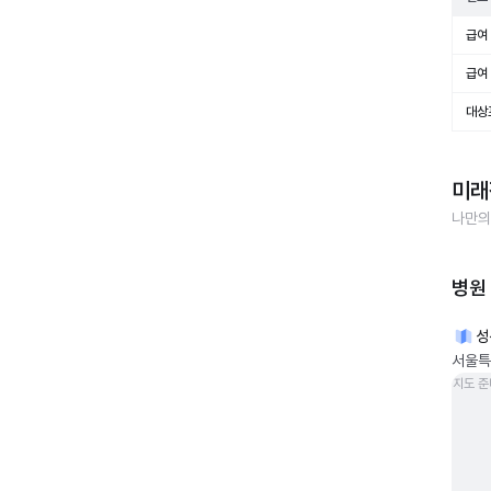
급여 
급여 
대상
미래
나만의
병원
성
서울특
지도 준