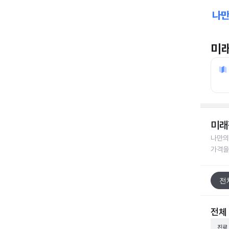
미
미래
나만의
가격을
전
전체
진료