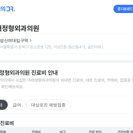
앱 다운로드
래정형외과의원
성신여대입구역
서울특별시 성북구 동소문로 125, 지상2층 (동선동4가, 골든타워 )
정형외과의원
진료비 안내
닥터에서 수집한
미래정형외과의원
의 비대면 진료비, 대면 진료비, 약제비, 접종료 
 확인해보세요.
체
급여
대상포진 예방접종
 진료비
 항목
진료비
비고
진료 방식
건강보험 