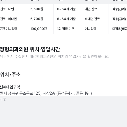
진료 · 대면
5,600원
6~64세 기준
대면 진료
적용(급여)
진료 · 비대면
6,700원
6~64세 기준
비대면 진료
적용(급여)
포진 예방접종
190,000원
1회 접종 기준
예방접종
미적용(비급
정형외과의원
위치·영업시간
닥터에서 수집한
미래정형외과의원
의 위치와 영업시간을 확인해보세요.
 위치•주소
신여대입구역
별시 성북구 동소문로 125, 지상2층 (동선동4가, 골든타워 )
비 중