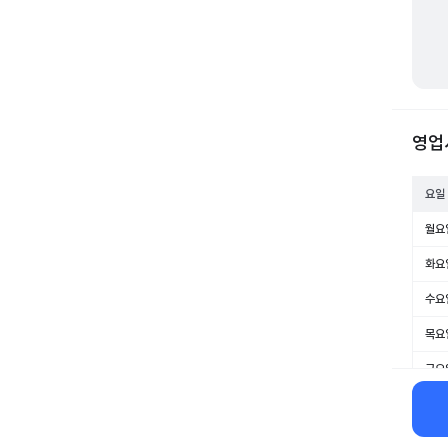
영업
요일
월요
화요
수요
목요
금요
토요
일요