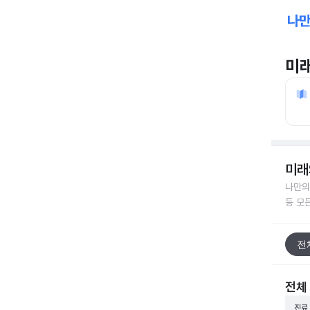
미
미래
나만의
등 모
전
전체
진료