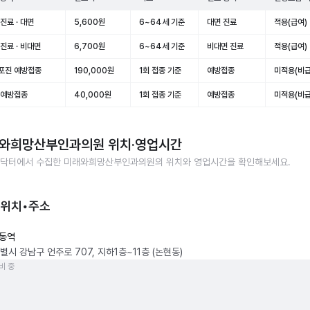
진료 · 대면
5,600원
6~64세 기준
대면 진료
적용(급여)
진료 · 비대면
6,700원
6~64세 기준
비대면 진료
적용(급여)
포진 예방접종
190,000원
1회 접종 기준
예방접종
미적용(비급
 예방접종
40,000원
1회 접종 기준
예방접종
미적용(비급
와희망산부인과의원
위치·영업시간
닥터에서 수집한
미래와희망산부인과의원
의 위치와 영업시간을 확인해보세요.
 위치•주소
동역
별시 강남구 언주로 707, 지하1층~11층 (논현동)
비 중