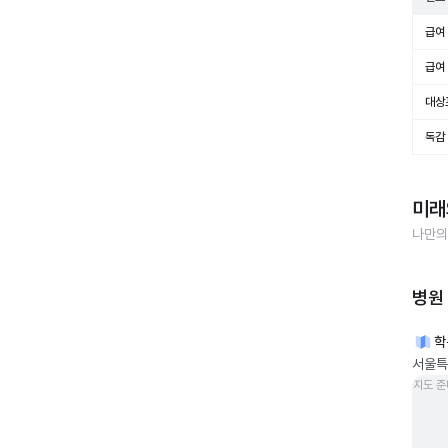
급여 
급여 
대상
독감
미래
나만의
병원
학
서울특
지도 준