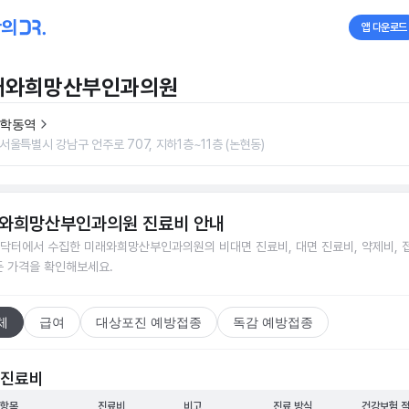
앱 다운로드
래와희망산부인과의원
학동역
서울특별시 강남구 언주로 707, 지하1층~11층 (논현동)
와희망산부인과의원
진료비 안내
닥터에서 수집한
미래와희망산부인과의원
의 비대면 진료비, 대면 진료비, 약제비, 
든 가격을 확인해보세요.
체
급여
대상포진 예방접종
독감 예방접종
 진료비
 항목
진료비
비고
진료 방식
건강보험 