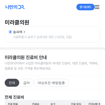
앱 다운로드
미라클의원
송파역
서울특별시 송파구 송파대로 381, (석촌동, 5층)
미라클의원
진료비 안내
나만의닥터에서 수집한
미라클의원
의 비대면 진료비, 대면 진료비, 약제비,
접종료 등 모든 가격을 확인해보세요.
전체
급여
대상포진 예방접종
전체 진료비
진료 항목
진료비
비고
진료 방식
건강보험 적용