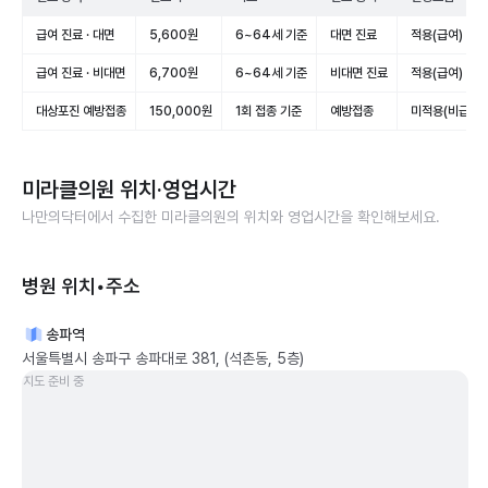
급여 진료 · 대면
5,600원
6~64세 기준
대면 진료
적용(급여)
급여 진료 · 비대면
6,700원
6~64세 기준
비대면 진료
적용(급여)
대상포진 예방접종
150,000원
1회 접종 기준
예방접종
미적용(비급여)
미라클의원
위치·영업시간
나만의닥터에서 수집한
미라클의원
의 위치와 영업시간을 확인해보세요.
병원 위치•주소
송파역
서울특별시 송파구 송파대로 381, (석촌동, 5층)
지도 준비 중