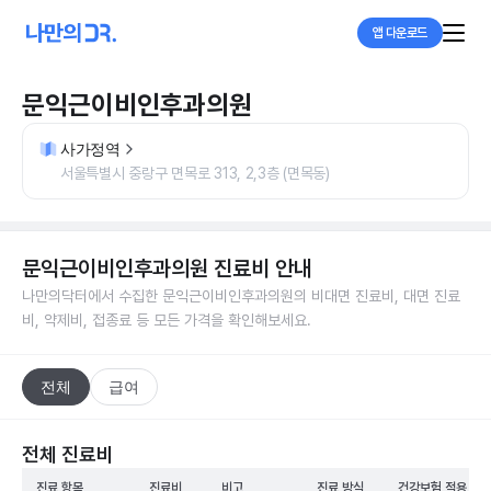
앱 다운로드
문익근이비인후과의원
사가정역
서울특별시 중랑구 면목로 313, 2,3층 (면목동)
문익근이비인후과의원
진료비 안내
나만의닥터에서 수집한
문익근이비인후과의원
의 비대면 진료비, 대면 진료
비, 약제비, 접종료 등 모든 가격을 확인해보세요.
전체
급여
전체 진료비
진료 항목
진료비
비고
진료 방식
건강보험 적용