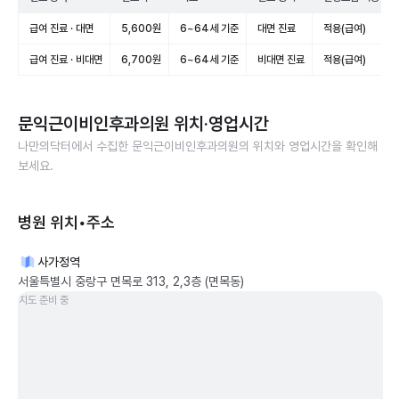
급여 진료 · 대면
5,600원
6~64세 기준
대면 진료
적용(급여)
급여 진료 · 비대면
6,700원
6~64세 기준
비대면 진료
적용(급여)
문익근이비인후과의원
위치·영업시간
나만의닥터에서 수집한
문익근이비인후과의원
의 위치와 영업시간을 확인해
보세요.
병원 위치•주소
사가정역
서울특별시 중랑구 면목로 313, 2,3층 (면목동)
지도 준비 중