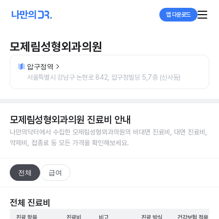
앱 다운로드
모제림성형외과의원
압구정역
서울특별시 강남구 논현로 842, 압구정빌딩 5,7층 (신사동)
모제림성형외과의원
진료비 안내
나만의닥터에서 수집한
모제림성형외과의원
의 비대면 진료비, 대면 진료비,
약제비, 접종료 등 모든 가격을 확인해보세요.
전체
급여
전체 진료비
진료 항목
진료비
비고
진료 방식
건강보험 적용