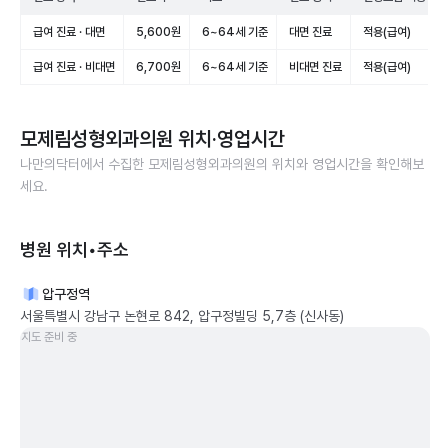
급여 진료 · 대면
5,600원
6~64세 기준
대면 진료
적용(급여)
급여 진료 · 비대면
6,700원
6~64세 기준
비대면 진료
적용(급여)
모제림성형외과의원
위치·영업시간
나만의닥터에서 수집한
모제림성형외과의원
의 위치와 영업시간을 확인해보
세요.
병원 위치•주소
압구정역
서울특별시 강남구 논현로 842, 압구정빌딩 5,7층 (신사동)
지도 준비 중