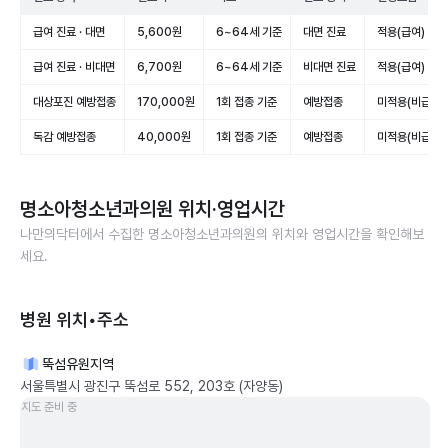
급여 진료 · 대면
5,600원
6~64세 기준
대면 진료
적용(급여)
급여 진료 · 비대면
6,700원
6~64세 기준
비대면 진료
적용(급여)
대상포진 예방접종
170,000원
1회 접종 기준
예방접종
미적용(비급여)
독감 예방접종
40,000원
1회 접종 기준
예방접종
미적용(비급여)
명소아청소년과의원
위치·영업시간
나만의닥터에서 수집한
명소아청소년과의원
의 위치와 영업시간을 확인해보
세요.
병원 위치•주소
뚝섬유원지역
서울특별시 광진구 뚝섬로 552, 203호 (자양동)
지도 준비 중