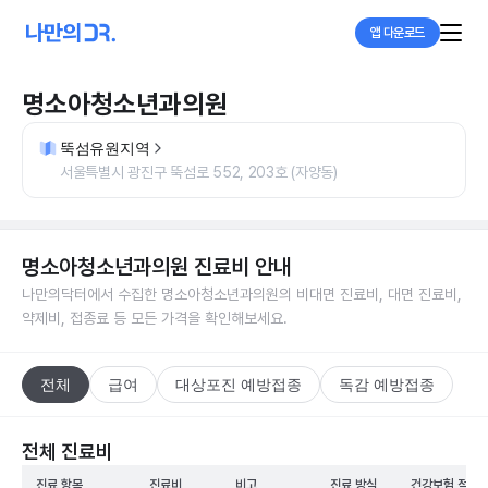
앱 다운로드
명소아청소년과의원
뚝섬유원지역
서울특별시 광진구 뚝섬로 552, 203호 (자양동)
명소아청소년과의원
진료비 안내
나만의닥터에서 수집한
명소아청소년과의원
의 비대면 진료비, 대면 진료비,
약제비, 접종료 등 모든 가격을 확인해보세요.
전체
급여
대상포진 예방접종
독감 예방접종
전체 진료비
진료 항목
진료비
비고
진료 방식
건강보험 적용