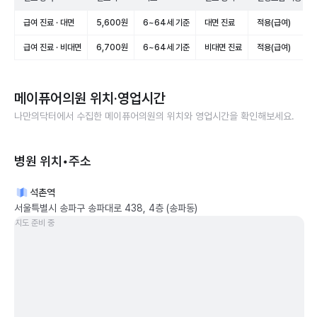
급여 진료 · 대면
5,600원
6~64세 기준
대면 진료
적용(급여)
급여 진료 · 비대면
6,700원
6~64세 기준
비대면 진료
적용(급여)
메이퓨어의원
위치·영업시간
나만의닥터에서 수집한
메이퓨어의원
의 위치와 영업시간을 확인해보세요.
병원 위치•주소
석촌역
서울특별시 송파구 송파대로 438, 4층 (송파동)
지도 준비 중