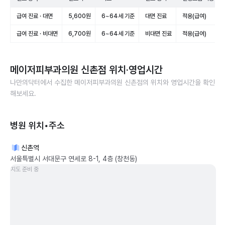
급여 진료 · 대면
5,600원
6~64세 기준
대면 진료
적용(급여)
급여 진료 · 비대면
6,700원
6~64세 기준
비대면 진료
적용(급여)
메이저피부과의원 신촌점
위치·영업시간
나만의닥터에서 수집한
메이저피부과의원 신촌점
의 위치와 영업시간을 확인
해보세요.
병원 위치•주소
신촌역
서울특별시 서대문구 연세로 8-1, 4층 (창천동)
지도 준비 중