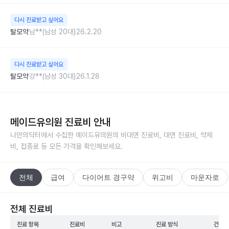
다시 진료받고 싶어요
탈모약
남**(남성 20대)
26.2.20
다시 진료받고 싶어요
탈모약
강**(남성 30대)
26.1.28
메이드유의원
진료비 안내
나만의닥터에서 수집한
메이드유의원
의 비대면 진료비, 대면 진료비, 약제
비, 접종료 등 모든 가격을 확인해보세요.
전체
급여
다이어트 경구약
위고비
마운자로
전체 진료비
진료 항목
진료비
비고
진료 방식
건강보