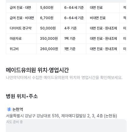
급여 진료 · 대면
5,600원
6~64세 기준
대면 진료
적용(
급여 진료 · 비대면
6,700원
6~64세 기준
비대면 진료
적용(
다이어트 경구약
50,000원
4주 기준
대면 진료 · 원내조제
미적용
마운자로
350,000원
1팩 기준
대면 진료 · 원내조제
미적용
위고비
260,000원
1펜 기준
대면 진료 · 원내조제
미적용
메이드유의원
위치·영업시간
나만의닥터에서 수집한
메이드유의원
의 위치와 영업시간을 확인해보세요.
병원 위치•주소
논현역
서울특별시 강남구 강남대로 516, 제아메디컬빌딩 2, 3, 4층 (논현동)
지도 준비 중