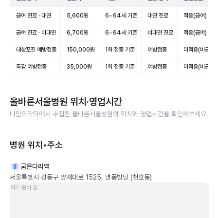
급여 진료 · 대면
5,600원
6~64세 기준
대면 진료
적용(급여)
급여 진료 · 비대면
6,700원
6~64세 기준
비대면 진료
적용(급여)
대상포진 예방접종
150,000원
1회 접종 기준
예방접종
미적용(비급여)
독감 예방접종
35,000원
1회 접종 기준
예방접종
미적용(비급여)
올바른서울병원
위치·영업시간
나만의닥터에서 수집한
올바른서울병원
의 위치와 영업시간을 확인해보세요.
병원 위치•주소
굽은다리역
서울특별시 강동구 양재대로 1525, 명품빌딩 (천호동)
지도 준비 중