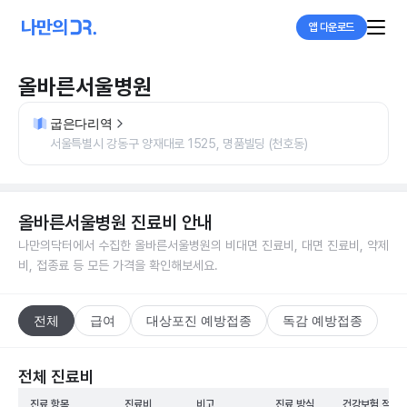
앱 다운로드
올바른서울병원
굽은다리역
서울특별시 강동구 양재대로 1525, 명품빌딩 (천호동)
올바른서울병원
진료비 안내
나만의닥터에서 수집한
올바른서울병원
의 비대면 진료비, 대면 진료비, 약제
비, 접종료 등 모든 가격을 확인해보세요.
전체
급여
대상포진 예방접종
독감 예방접종
전체 진료비
진료 항목
진료비
비고
진료 방식
건강보험 적용