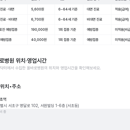
진료 · 대면
5,600원
6~64세 기준
대면 진료
적용(급여)
진료 · 비대면
6,700원
6~64세 기준
비대면 진료
적용(급여)
포진 예방접종
190,000원
1회 접종 기준
예방접종
미적용(비급
 예방접종
40,000원
1회 접종 기준
예방접종
미적용(비급
로병원
위치·영업시간
닥터에서 수집한
올바로병원
의 위치와 영업시간을 확인해보세요.
 위치•주소
초역
별시 서초구 명달로 102, 서원빌딩 1-6층 (서초동)
비 중