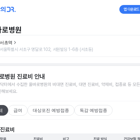
앱 다운로드
바로병원
서초역
서울특별시 서초구 명달로 102, 서원빌딩 1-6층 (서초동)
로병원
진료비 안내
닥터에서 수집한
올바로병원
의 비대면 진료비, 대면 진료비, 약제비, 접종료 등 모
인해보세요.
체
급여
대상포진 예방접종
독감 예방접종
 진료비
 항목
진료비
비고
진료 방식
건강보험 