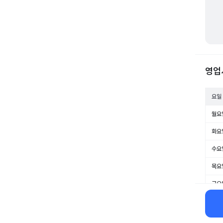
영업
요일
월요
화요
수요
목요
금요
토요
일요