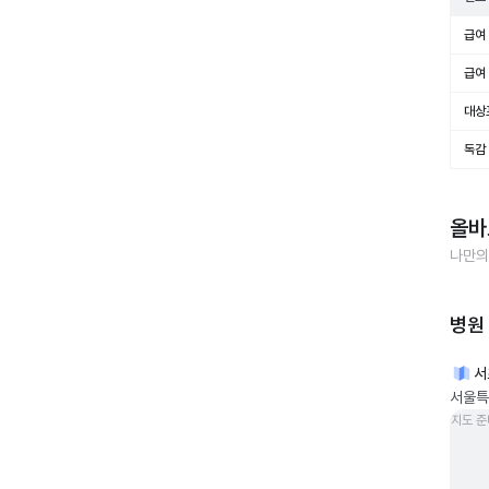
급여 
급여 
대상
독감
올바
나만의
병원
서
서울특
지도 준