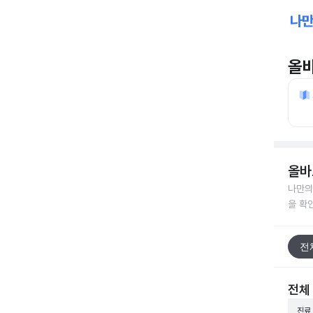
올
올바
나만의
을 확
전
전체
진료