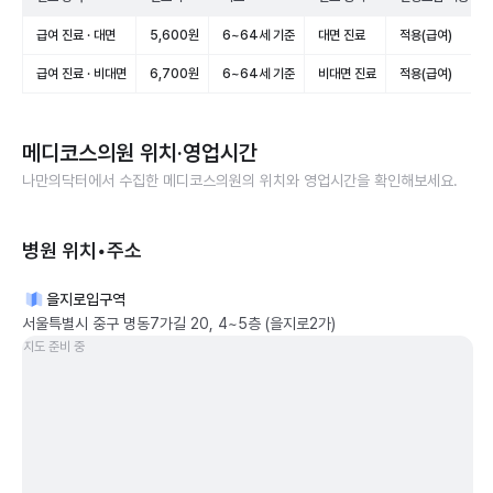
급여 진료 · 대면
5,600원
6~64세 기준
대면 진료
적용(급여)
급여 진료 · 비대면
6,700원
6~64세 기준
비대면 진료
적용(급여)
메디코스의원
위치·영업시간
나만의닥터에서 수집한
메디코스의원
의 위치와 영업시간을 확인해보세요.
병원 위치•주소
을지로입구역
서울특별시 중구 명동7가길 20, 4~5층 (을지로2가)
지도 준비 중