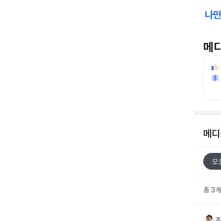
메
메디
모
총 3
조