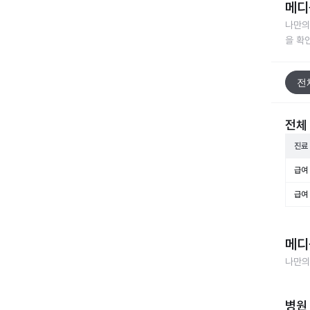
메디
나만의
을 확
전
전체
진료
급여 
급여 
메디
나만의
병원