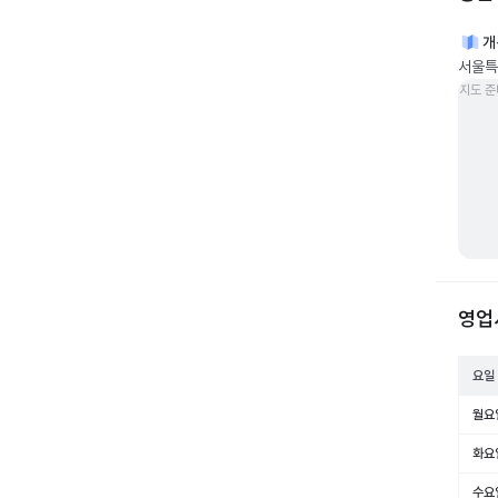
개
서울특
지도 준
영업
요일
월요
화요
수요