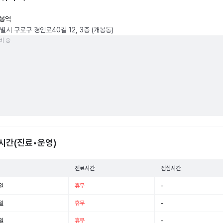
봉역
별시 구로구 경인로40길 12, 3층 (개봉동)
비 중
시간(진료•운영)
진료시간
점심시간
일
휴무
-
일
휴무
-
일
휴무
-