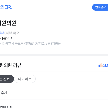
앱 다운로드
디원의원
3.8
(리뷰 4)
개봉역
서울특별시 구로구 경인로40길 12, 3층 (개봉동)
원의원
리뷰
3.
든 진료
다이어트
개 후기
주연
의사