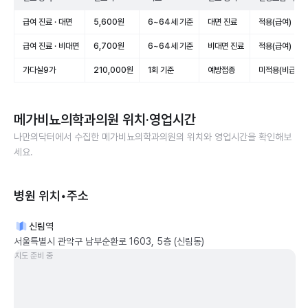
급여 진료 · 대면
5,600원
6~64세 기준
대면 진료
적용(급여)
급여 진료 · 비대면
6,700원
6~64세 기준
비대면 진료
적용(급여)
가다실9가
210,000원
1회 기준
예방접종
미적용(비급여)
메가비뇨의학과의원
위치·영업시간
나만의닥터에서 수집한
메가비뇨의학과의원
의 위치와 영업시간을 확인해보
세요.
병원 위치•주소
신림역
서울특별시 관악구 남부순환로 1603, 5층 (신림동)
지도 준비 중