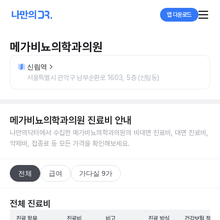
앱 다운로드
메가비뇨의학과의원
신림역
서울특별시 관악구 남부순환로 1603, 5층 (신림동)
메가비뇨의학과의원
진료비 안내
나만의닥터에서 수집한
메가비뇨의학과의원
의 비대면 진료비, 대면 진료비,
약제비, 접종료 등 모든 가격을 확인해보세요.
전체
급여
가다실 9가
전체 진료비
진료 항목
진료비
비고
진료 방식
건강보험 적용