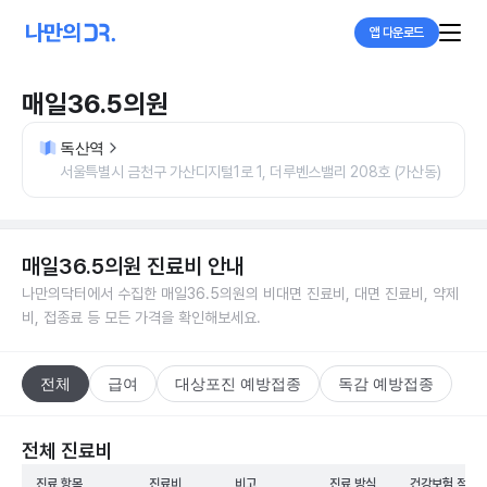
앱 다운로드
매일36.5의원
독산역
서울특별시 금천구 가산디지털1로 1, 더루벤스밸리 208호 (가산동)
매일36.5의원
진료비 안내
나만의닥터에서 수집한
매일36.5의원
의 비대면 진료비, 대면 진료비, 약제
비, 접종료 등 모든 가격을 확인해보세요.
전체
급여
대상포진 예방접종
독감 예방접종
전체 진료비
진료 항목
진료비
비고
진료 방식
건강보험 적용