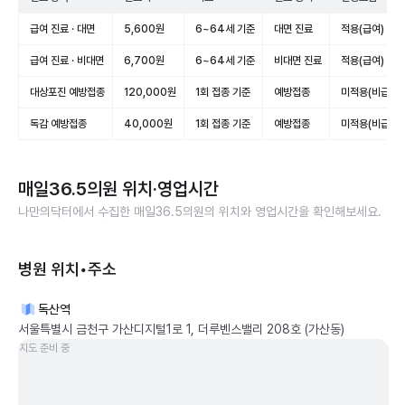
급여 진료 · 대면
5,600원
6~64세 기준
대면 진료
적용(급여)
급여 진료 · 비대면
6,700원
6~64세 기준
비대면 진료
적용(급여)
대상포진 예방접종
120,000원
1회 접종 기준
예방접종
미적용(비급여)
독감 예방접종
40,000원
1회 접종 기준
예방접종
미적용(비급여)
매일36.5의원
위치·영업시간
나만의닥터에서 수집한
매일36.5의원
의 위치와 영업시간을 확인해보세요.
병원 위치•주소
독산역
서울특별시 금천구 가산디지털1로 1, 더루벤스밸리 208호 (가산동)
지도 준비 중