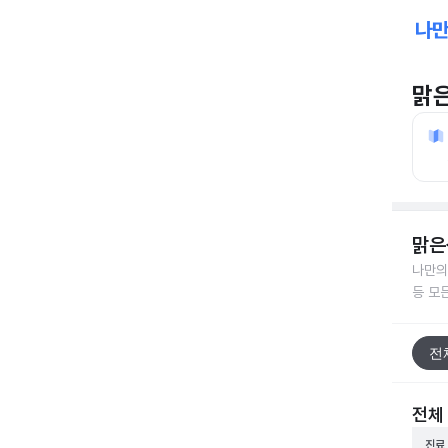
맑
맑은
나만의
등 모
전
전체
진료