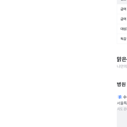
급여 
급여 
대상
독감
맑은
나만의
병원
수
서울특
지도 준