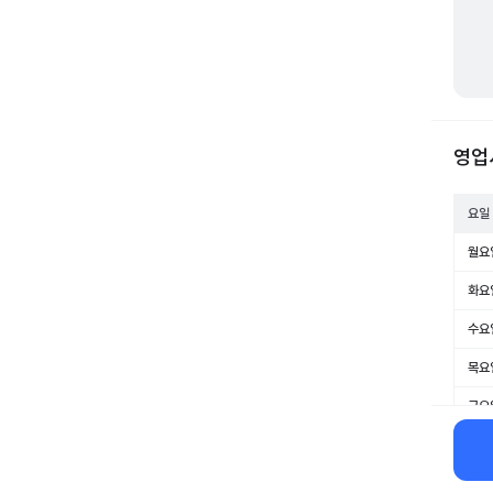
영업
요일
월요
화요
수요
목요
금요
토요
일요