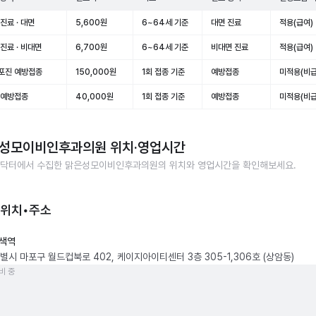
진료 · 대면
5,600원
6~64세 기준
대면 진료
적용(급여)
진료 · 비대면
6,700원
6~64세 기준
비대면 진료
적용(급여)
포진 예방접종
150,000원
1회 접종 기준
예방접종
미적용(비급
 예방접종
40,000원
1회 접종 기준
예방접종
미적용(비급
성모이비인후과의원
위치·영업시간
닥터에서 수집한
맑은성모이비인후과의원
의 위치와 영업시간을 확인해보세요.
 위치•주소
색역
별시 마포구 월드컵북로 402, 케이지아이티센터 3층 305-1,306호 (상암동)
비 중