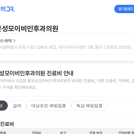
앱 다운로드
은성모이비인후과의원
수색역
서울특별시 마포구 월드컵북로 402, 케이지아이티센터 3층 305-1,306호 (상암동)
성모이비인후과의원
진료비 안내
닥터에서 수집한
맑은성모이비인후과의원
의 비대면 진료비, 대면 진료비, 약제비, 
든 가격을 확인해보세요.
체
급여
대상포진 예방접종
독감 예방접종
 진료비
 항목
진료비
비고
진료 방식
건강보험 