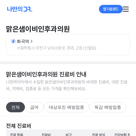
앱 다운로드
맑은샘이비인후과의원
화곡역
서울특별시 양천구 남부순환로 356, 2층 (신월동)
맑은샘이비인후과의원
진료비 안내
나만의닥터에서 수집한
맑은샘이비인후과의원
의 비대면 진료비, 대면 진료
비, 약제비, 접종료 등 모든 가격을 확인해보세요.
전체
급여
대상포진 예방접종
독감 예방접종
전체 진료비
진료 항목
진료비
비고
진료 방식
건강보험 적용