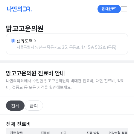
앱 다운로드
맑고고운의원
선유도역
서울특별시 양천구 목동서로 35, 목동프라자 5층 502호 (목동)
맑고고운의원
진료비 안내
나만의닥터에서 수집한
맑고고운의원
의 비대면 진료비, 대면 진료비, 약제
비, 접종료 등 모든 가격을 확인해보세요.
전체
급여
전체 진료비
진료 항목
진료비
비고
진료 방식
건강보험 적용