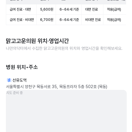
급여 진료 · 대면
5,600원
6~64세 기준
대면 진료
적용(급여)
급여 진료 · 비대면
6,700원
6~64세 기준
비대면 진료
적용(급여)
맑고고운의원
위치·영업시간
나만의닥터에서 수집한
맑고고운의원
의 위치와 영업시간을 확인해보세요.
병원 위치•주소
선유도역
서울특별시 양천구 목동서로 35, 목동프라자 5층 502호 (목동)
지도 준비 중