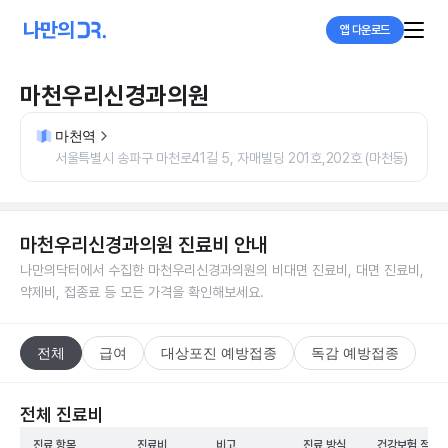
앱 다운로드
마천우리신경과의원
마천역
서울특별시 송파구 마천로41길 5, 자매빌딩 201호,202호 (마천동)
마천우리신경과의원
진료비 안내
나만의닥터에서 수집한
마천우리신경과의원
의 비대면 진료비, 대면 진료비,
약제비, 접종료 등 모든 가격을 확인해보세요.
전체
급여
대상포진 예방접종
독감 예방접종
전체 진료비
진료 항목
진료비
비고
진료 방식
건강보험 적용