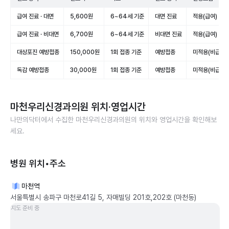
급여 진료 · 대면
5,600원
6~64세 기준
대면 진료
적용(급여)
급여 진료 · 비대면
6,700원
6~64세 기준
비대면 진료
적용(급여)
대상포진 예방접종
150,000원
1회 접종 기준
예방접종
미적용(비급여)
독감 예방접종
30,000원
1회 접종 기준
예방접종
미적용(비급여)
마천우리신경과의원
위치·영업시간
나만의닥터에서 수집한
마천우리신경과의원
의 위치와 영업시간을 확인해보
세요.
병원 위치•주소
마천역
서울특별시 송파구 마천로41길 5, 자매빌딩 201호,202호 (마천동)
지도 준비 중