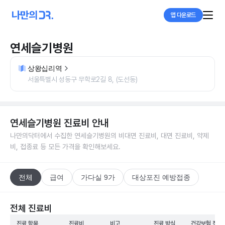
앱 다운로드
연세슬기병원
상왕십리역
서울특별시 성동구 무학로2길 8, (도선동)
연세슬기병원
진료비 안내
나만의닥터에서 수집한
연세슬기병원
의 비대면 진료비, 대면 진료비, 약제
비, 접종료 등 모든 가격을 확인해보세요.
전체
급여
가다실 9가
대상포진 예방접종
전체 진료비
진료 항목
진료비
비고
진료 방식
건강보험 적용