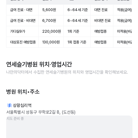
급여 진료 · 대면
5,600원
6~64세 기준
대면 진료
적용(급여)
급여 진료 · 비대면
6,700원
6~64세 기준
비대면 진료
적용(급여)
가다실9가
220,000원
1회 기준
예방접종
미적용(비급여)
대상포진 예방접종
130,000원
1회 접종 기준
예방접종
미적용(비급여)
연세슬기병원
위치·영업시간
나만의닥터에서 수집한
연세슬기병원
의 위치와 영업시간을 확인해보세요.
병원 위치•주소
상왕십리역
서울특별시 성동구 무학로2길 8, (도선동)
지도 준비 중