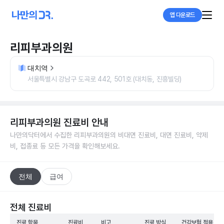
앱 다운로드
리피부과의원
대치역
서울특별시 강남구 도곡로 442, 501호 (대치동, 진흥빌딩)
리피부과의원
진료비 안내
나만의닥터에서 수집한
리피부과의원
의 비대면 진료비, 대면 진료비, 약제
비, 접종료 등 모든 가격을 확인해보세요.
전체
급여
전체 진료비
진료 항목
진료비
비고
진료 방식
건강보험 적용