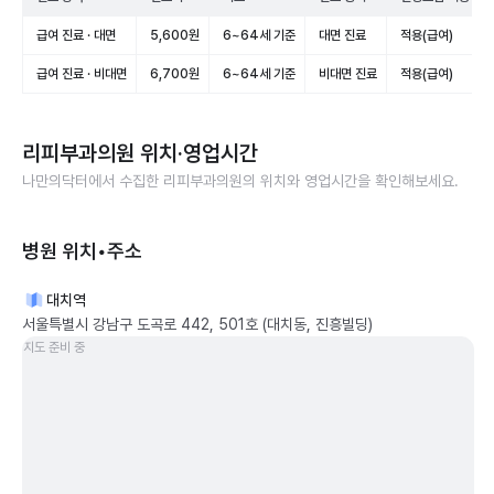
급여 진료 · 대면
5,600원
6~64세 기준
대면 진료
적용(급여)
급여 진료 · 비대면
6,700원
6~64세 기준
비대면 진료
적용(급여)
리피부과의원
위치·영업시간
나만의닥터에서 수집한
리피부과의원
의 위치와 영업시간을 확인해보세요.
병원 위치•주소
대치역
서울특별시 강남구 도곡로 442, 501호 (대치동, 진흥빌딩)
지도 준비 중