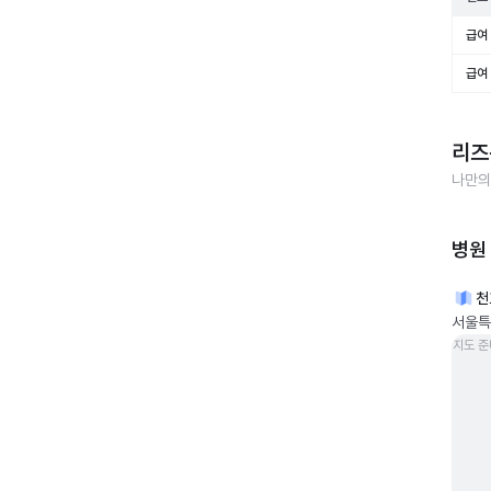
급여 
급여 
리즈
나만의
병원
천
서울특
지도 준