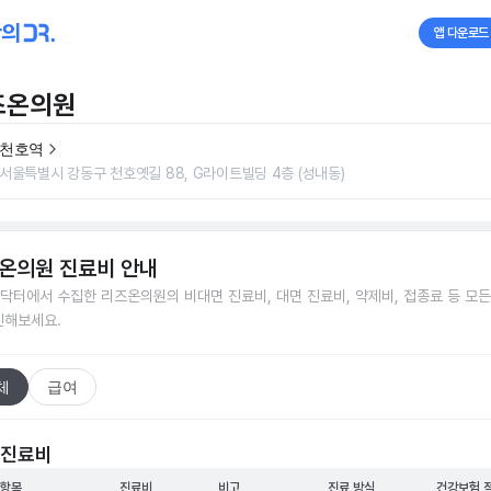
앱 다운로드
즈온의원
천호역
서울특별시 강동구 천호옛길 88, G라이트빌딩 4층 (성내동)
온의원
진료비 안내
닥터에서 수집한
리즈온의원
의 비대면 진료비, 대면 진료비, 약제비, 접종료 등 모
인해보세요.
체
급여
 진료비
 항목
진료비
비고
진료 방식
건강보험 