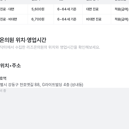
진료 · 대면
5,600원
6~64세 기준
대면 진료
적용(급여)
진료 · 비대면
6,700원
6~64세 기준
비대면 진료
적용(급여)
온의원
위치·영업시간
닥터에서 수집한
리즈온의원
의 위치와 영업시간을 확인해보세요.
 위치•주소
호역
별시 강동구 천호옛길 88, G라이트빌딩 4층 (성내동)
비 중