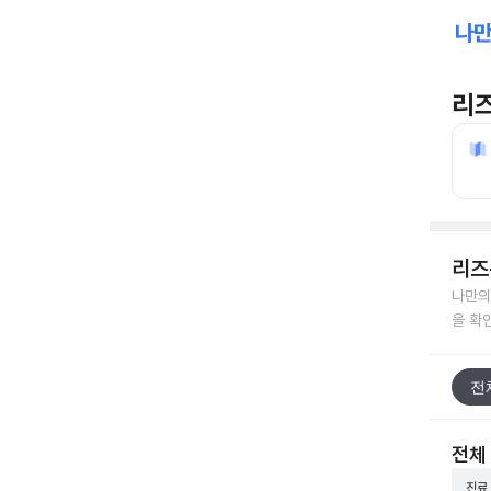
리
리즈
나만의
을 확
전
전체
진료