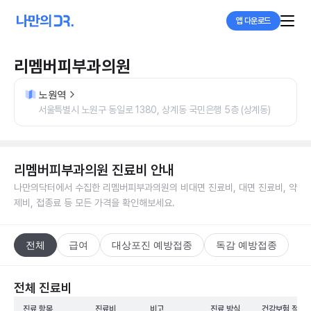
앱 다운로드
리멤버피부과의원
노원역
서울특별시 노원구 동일로 1380, 상계동 국민은행 5층 (상계동)
리멤버피부과의원
진료비 안내
나만의닥터에서 수집한
리멤버피부과의원
의 비대면 진료비, 대면 진료비, 약
제비, 접종료 등 모든 가격을 확인해보세요.
전체
급여
대상포진 예방접종
독감 예방접종
전체 진료비
진료 항목
진료비
비고
진료 방식
건강보험 적용