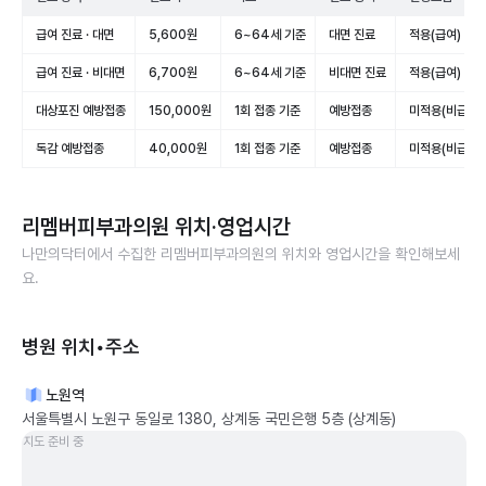
급여 진료 · 대면
5,600원
6~64세 기준
대면 진료
적용(급여)
급여 진료 · 비대면
6,700원
6~64세 기준
비대면 진료
적용(급여)
대상포진 예방접종
150,000원
1회 접종 기준
예방접종
미적용(비급여)
독감 예방접종
40,000원
1회 접종 기준
예방접종
미적용(비급여)
리멤버피부과의원
위치·영업시간
나만의닥터에서 수집한
리멤버피부과의원
의 위치와 영업시간을 확인해보세
요.
병원 위치•주소
노원역
서울특별시 노원구 동일로 1380, 상계동 국민은행 5층 (상계동)
지도 준비 중