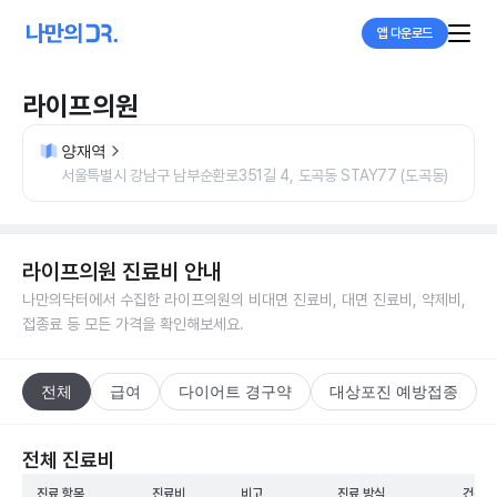
앱 다운로드
라이프의원
양재역
서울특별시 강남구 남부순환로351길 4, 도곡동 STAY77 (도곡동)
라이프의원
진료비 안내
나만의닥터에서 수집한
라이프의원
의 비대면 진료비, 대면 진료비, 약제비,
접종료 등 모든 가격을 확인해보세요.
전체
급여
다이어트 경구약
대상포진 예방접종
전체 진료비
진료 항목
진료비
비고
진료 방식
건강보