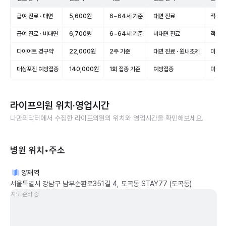
급여 진료 · 대면
5,600원
6~64세 기준
대면 진료
적용(
급여 진료 · 비대면
6,700원
6~64세 기준
비대면 진료
적용(
다이어트 경구약
22,000원
2주 기준
대면 진료 · 원내조제
미적용
대상포진 예방접종
140,000원
1회 접종 기준
예방접종
미적용
라이프의원
위치·영업시간
나만의닥터에서 수집한
라이프의원
의 위치와 영업시간을 확인해보세요.
병원 위치•주소
양재역
서울특별시 강남구 남부순환로351길 4, 도곡동 STAY77 (도곡동)
지도 준비 중