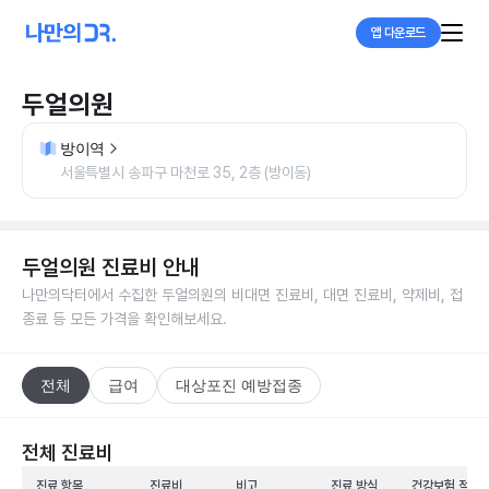
앱 다운로드
두얼의원
방이역
서울특별시 송파구 마천로 35, 2층 (방이동)
두얼의원
진료비 안내
나만의닥터에서 수집한
두얼의원
의 비대면 진료비, 대면 진료비, 약제비, 접
종료 등 모든 가격을 확인해보세요.
전체
급여
대상포진 예방접종
전체 진료비
진료 항목
진료비
비고
진료 방식
건강보험 적용