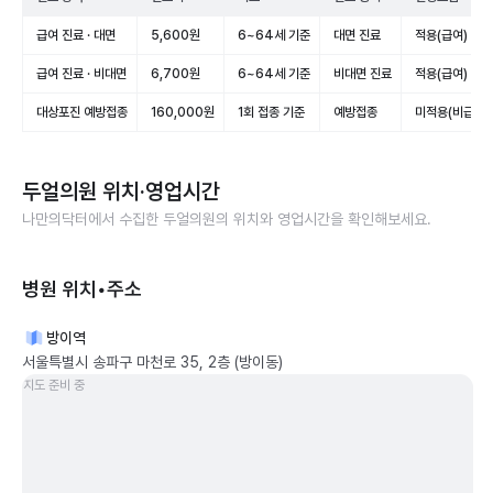
급여 진료 · 대면
5,600원
6~64세 기준
대면 진료
적용(급여)
급여 진료 · 비대면
6,700원
6~64세 기준
비대면 진료
적용(급여)
대상포진 예방접종
160,000원
1회 접종 기준
예방접종
미적용(비급여)
두얼의원
위치·영업시간
나만의닥터에서 수집한
두얼의원
의 위치와 영업시간을 확인해보세요.
병원 위치•주소
방이역
서울특별시 송파구 마천로 35, 2층 (방이동)
지도 준비 중