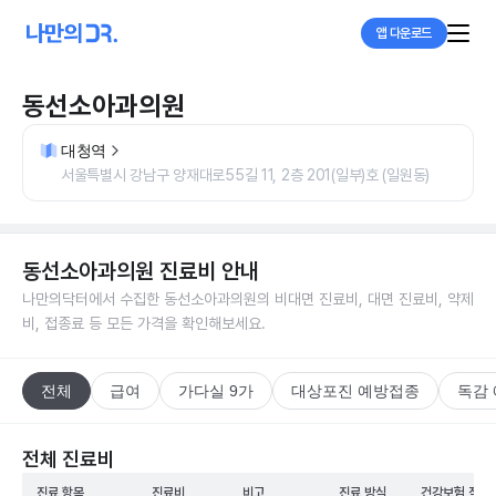
앱 다운로드
동선소아과의원
대청역
서울특별시 강남구 양재대로55길 11, 2층 201(일부)호 (일원동)
동선소아과의원
진료비 안내
나만의닥터에서 수집한
동선소아과의원
의 비대면 진료비, 대면 진료비, 약제
비, 접종료 등 모든 가격을 확인해보세요.
전체
급여
가다실 9가
대상포진 예방접종
독감
전체 진료비
진료 항목
진료비
비고
진료 방식
건강보험 적용