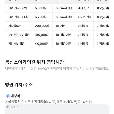
급여 진료 · 대면
5,600원
6~64세 기준
대면 진료
적용(급여)
급여 진료 · 비대면
6,700원
6~64세 기준
비대면 진료
적용(급여)
가다실9가
200,000원
1회 기준
예방접종
미적용(비급여)
대상포진 예방접종
150,000원
1회 접종 기준
예방접종
미적용(비급여)
독감 예방접종
40,000원
1회 접종 기준
예방접종
미적용(비급여)
동선소아과의원
위치·영업시간
나만의닥터에서 수집한
동선소아과의원
의 위치와 영업시간을 확인해보세요.
병원 위치•주소
대청역
서울특별시 강남구 양재대로55길 11, 2층 201(일부)호 (일원동)
지도 준비 중