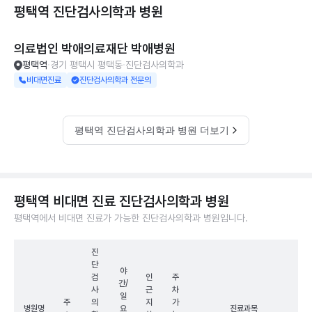
평택역 진단검사의학과
병원
의료법인 박애의료재단 박애병원
평택역
경기 평택시 평택동
진단검사의학과
비대면진료
진단검사의학과 전문의
평택역 진단검사의학과 병원 더보기
평택역 비대면 진료 진단검사의학과 병원
평택역에서 비대면 진료가 가능한 진단검사의학과 병원입니다.
진
단
야
검
인
주
간/
사
근
차
일
주
의
지
가
병원명
요
진료과목