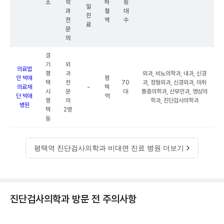
소
학
하
능
일
과
철
대
진
전
역
수
료
문
의
경
기
외
의료법
평
과
외과, 비뇨의학과, 내과, 신경
인 박애
평
택
전
70
과, 정형외과, 신경외과, 마취
의료재
-
택
시
문
대
통증의학과, 산부인과, 영상의
단 박애
역
평
의
학과, 진단검사의학과
병원
택
2명
동
평택역 진단검사의학과 비대면 진료 병원 더보기
진단검사의학과 방문 전 주의사항