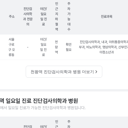
인
주
진단검
야간/
근
차
사의학
일요
지
가
주소
진료과목
과 전문
일 진
하
능
의
료
철
대
역
수
서울
야간/
천
진단검사의학과, 내과, 마취통증의학과
구로
일요
확인
-
왕
부과, 비뇨의학과, 영상의학과, 산부인과
구 오
일 진
필요
역
아청소년과
류동
료
천왕역 진단검사의학과 병원 더보기
역 일요일 진료 진단검사의학과 병원
에서 일요일 진료가 가능한 진단검사의학과 병원입니다.
인
주
진단검
야간/
근
차