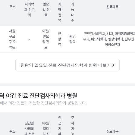
사의학
일요
지
가
주소
진료과목
과 전문
일 진
하
능
의
료
철
대
역
수
서울
야간/
천
진단검사의학과, 내과, 마취통증의학과
구로
일요
확인
-
왕
부과, 비뇨의학과, 영상의학과, 산부인과
구 오
일 진
필요
역
아청소년과
류동
료
천왕역 일요일 진료 진단검사의학과 병원 더보기
역 야간 진료 진단검사의학과 병원
에서 야간 진료가 가능한 진단검사의학과 병원입니다.
인
주
진단검
야간/
근
차
사의학
일요
지
가
주소
진료과목
과 전문
일 진
하
능