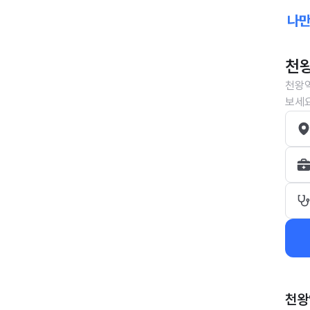
천왕
천왕역
보세요
천왕