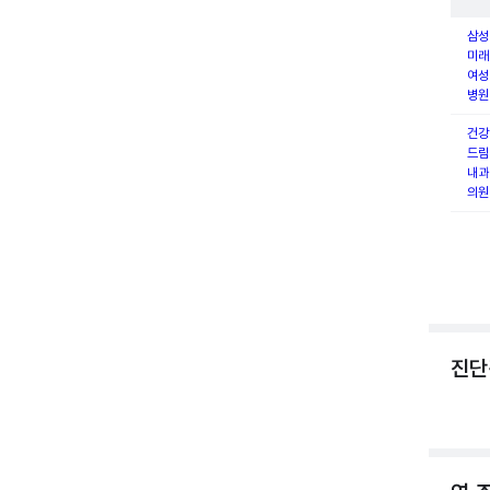
삼성
미래
여성
병원
건강
드림
내과
의원
진단