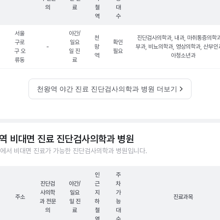
의
료
철
대
역
수
서울
야간/
천
진단검사의학과, 내과, 마취통증의학과
구로
일요
확인
-
왕
부과, 비뇨의학과, 영상의학과, 산부인과
구 오
일 진
필요
역
아청소년과
류동
료
천왕역 야간 진료 진단검사의학과 병원 더보기
역 비대면 진료 진단검사의학과 병원
에서 비대면 진료가 가능한 진단검사의학과 병원입니다.
인
주
진단검
야간/
근
차
사의학
일요
지
가
주소
진료과목
과 전문
일 진
하
능
의
료
철
대
역
수