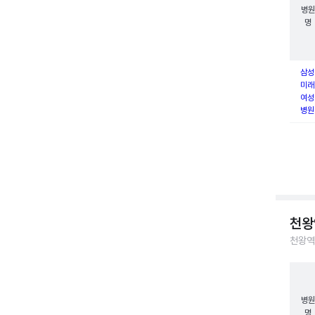
병원
명
삼성
미래
여성
병원
천왕
천왕역
병원
명