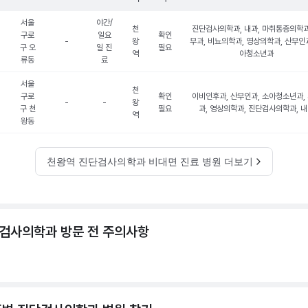
서울
야간/
천
진단검사의학과, 내과, 마취통증의학과
구로
일요
확인
-
왕
부과, 비뇨의학과, 영상의학과, 산부인과
구 오
일 진
필요
역
아청소년과
류동
료
서울
천
구로
확인
이비인후과, 산부인과, 소아청소년과,
-
-
왕
구 천
필요
과, 영상의학과, 진단검사의학과, 
역
왕동
천왕역 진단검사의학과 비대면 진료 병원 더보기
검사의학과 방문 전 주의사항