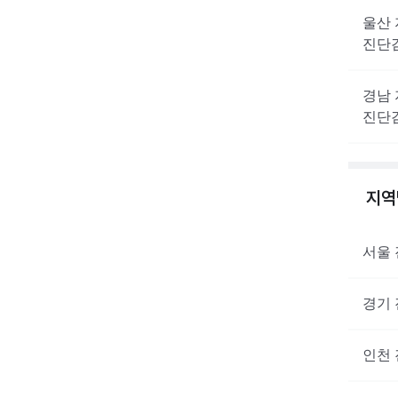
울산
진단
경남
진단
지
서울
경기
인천