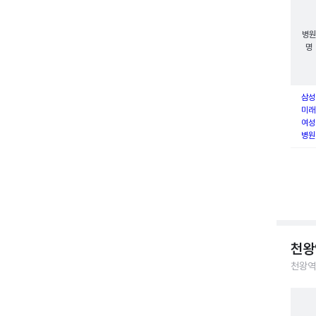
병원
명
삼성
미래
여성
병원
천왕
천왕역