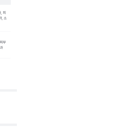
, 피
, 소
 피부
내과