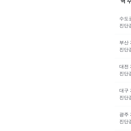
역 
수도
진단
부산
진단
대전
진단
대구
진단
광주
진단