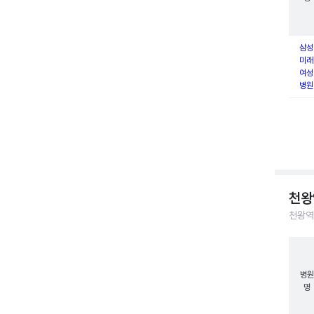
삼성
미래
여성
병원
천왕
천왕역
병원
명