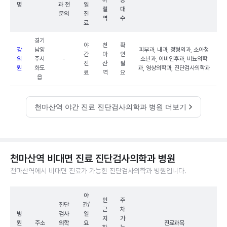
하
능
명
과 전
일
철
대
문의
진
역
수
료
경기
야
천
확
강
남양
피부과, 내과, 정형외과, 소아청
간
마
인
의
주시
-
소년과, 이비인후과, 비뇨의학
진
산
필
원
화도
과, 영상의학과, 진단검사의학과
료
역
요
읍
천마산역 야간 진료 진단검사의학과 병원 더보기
천마산역 비대면 진료 진단검사의학과 병원
천마산역에서 비대면 진료가 가능한 진단검사의학과 병원입니다.
야
인
주
진단
간/
근
차
병
검사
일
지
가
원
주소
의학
요
진료과목