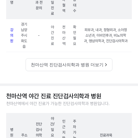
명
과 전
일
철
대
문의
진
역
수
료
경기
야
천
확
강
남양
피부과, 내과, 정형외과, 소아청
간
마
인
의
주시
-
소년과, 이비인후과, 비뇨의학
진
산
필
원
화도
과, 영상의학과, 진단검사의학과
료
역
요
읍
천마산역 진단검사의학과 병원 더보기
천마산역 야간 진료 진단검사의학과 병원
천마산역에서 야간 진료가 가능한 진단검사의학과 병원입니다.
야
인
주
진단
간/
근
차
병
검사
일
지
가
원
주소
의학
요
진료과목