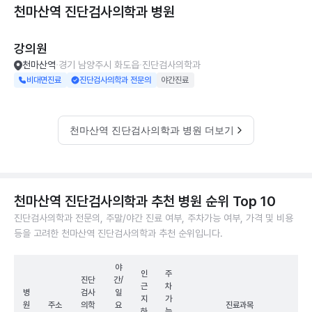
천마산역 진단검사의학과
병원
강의원
천마산역
경기 남양주시 화도읍
진단검사의학과
비대면진료
진단검사의학과 전문의
야간진료
천마산역 진단검사의학과 병원 더보기
천마산역 진단검사의학과 추천 병원 순위 Top 10
진단검사의학과 전문의, 주말/야간 진료 여부, 주차가능 여부, 가격 및 비용
등을 고려한 천마산역 진단검사의학과 추천 순위입니다.
야
인
주
진단
간/
근
차
병
검사
일
지
가
원
주소
의학
요
진료과목
하
능