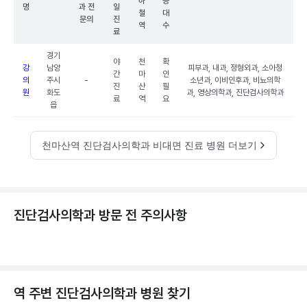
하
능
명
과 전
일
철
대
문의
진
역
수
료
경기
야
천
확
강
남양
피부과, 내과, 정형외과, 소아청
간
마
인
의
주시
-
소년과, 이비인후과, 비뇨의학
진
산
필
원
화도
과, 영상의학과, 진단검사의학과
료
역
요
읍
천마산역 진단검사의학과 비대면 진료 병원 더보기
진단검사의학과 방문 전 주의사항
역 주변
진단검사의학과
병원 찾기