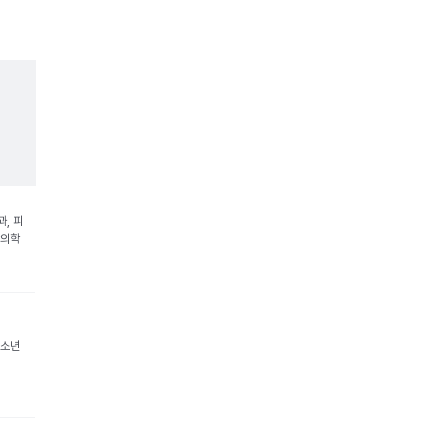
, 피
활의학
청소년