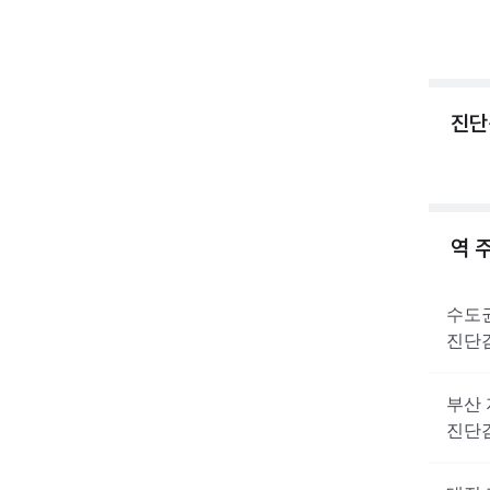
진단
역 
수도
진단
부산
진단