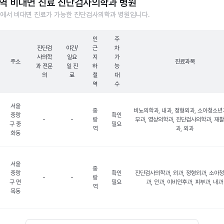
역 비대면 진료 진단검사의학과 병원
에서 비대면 진료가 가능한 진단검사의학과 병원입니다.
인
주
진단검
야간/
근
차
사의학
일요
지
가
주소
진료과목
과 전문
일 진
하
능
의
료
철
대
역
수
서울
중
비뇨의학과, 내과, 정형외과, 소아청소년과
중랑
확인
-
-
랑
부과, 영상의학과, 진단검사의학과, 재
구 중
필요
역
과, 외과
화동
서울
중
중랑
확인
진단검사의학과, 외과, 정형외과, 소아
-
-
랑
구 면
필요
과, 안과, 이비인후과, 피부과, 내과
역
목동