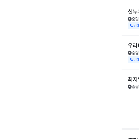
신누
중랑
비
우리
중랑
비
최지
중랑