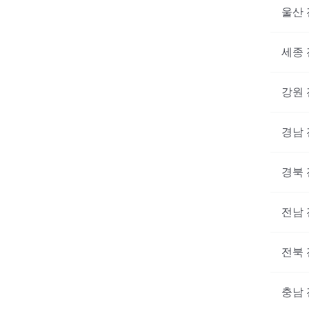
울산
세종
강원
경남
경북
전남
전북
충남
대기없
지금 