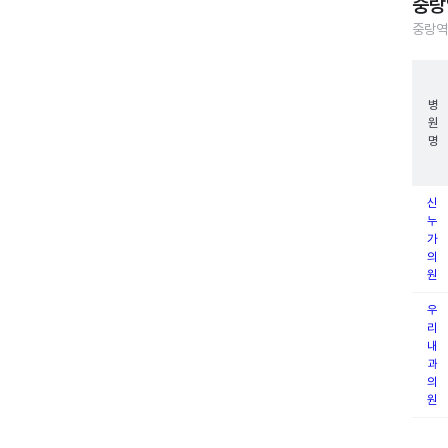
중랑
중랑역
병
원
명
신
누
가
의
원
우
리
내
과
의
원