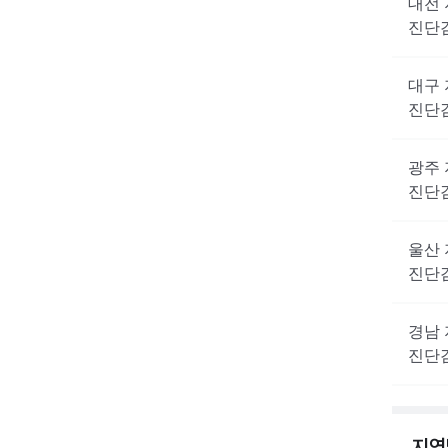
대전
진단
대구
진단
광주
진단
울산
진단
경남
진단
지