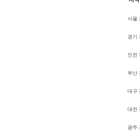
서울
경기
인천
부산
대구
대전
광주