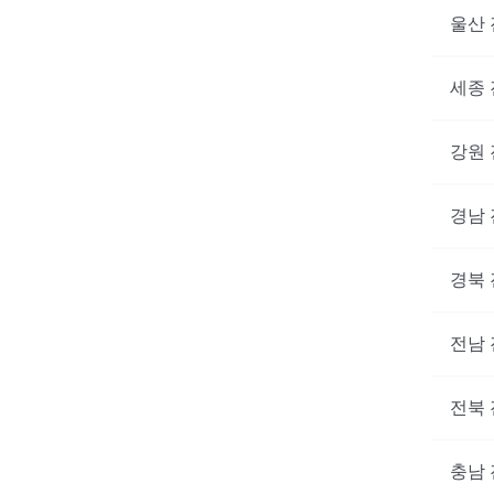
울산
세종
강원
경남
경북
전남
전북
충남
대기없