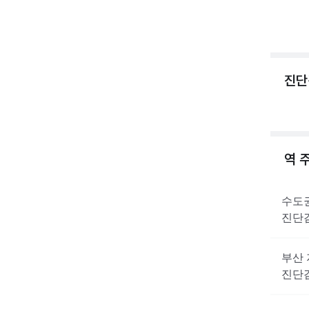
진단
역 
수도
진단
부산
진단