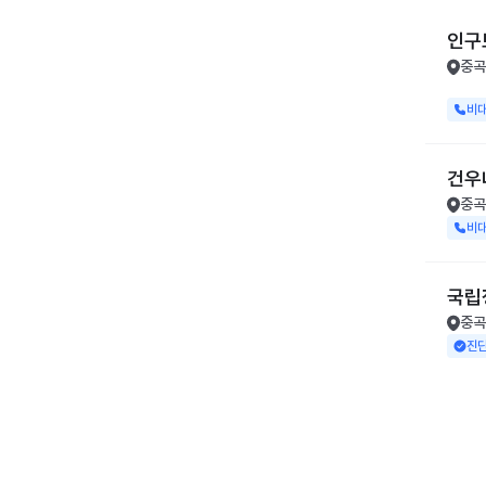
인구
중곡
비
건우
중곡
비
국립
중곡
진