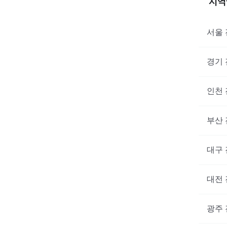
지
서울
경기
인천
부산
대구
대전
광주