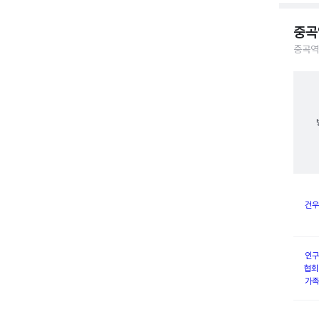
중곡
중곡역
건우
인구
협회
가족