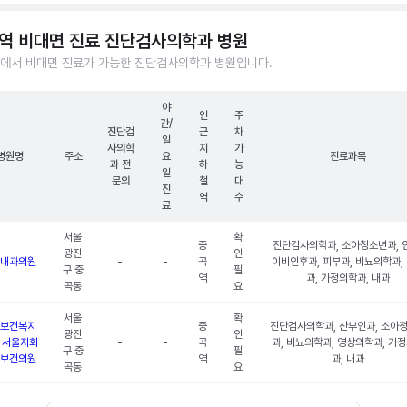
역 비대면 진료 진단검사의학과 병원
에서 비대면 진료가 가능한 진단검사의학과 병원입니다.
야
인
주
간/
진단검
근
차
일
사의학
지
가
병원명
주소
요
진료과목
과 전
하
능
일
문의
철
대
진
역
수
료
서울
확
중
진단검사의학과, 소아청소년과, 
광진
인
내과의원
-
-
곡
이비인후과, 피부과, 비뇨의학과,
구 중
필
역
과, 가정의학과, 내과
곡동
요
서울
확
보건복지
중
진단검사의학과, 산부인과, 소아
광진
인
 서울지회
-
-
곡
과, 비뇨의학과, 영상의학과, 가
구 중
필
보건의원
역
과, 내과
곡동
요