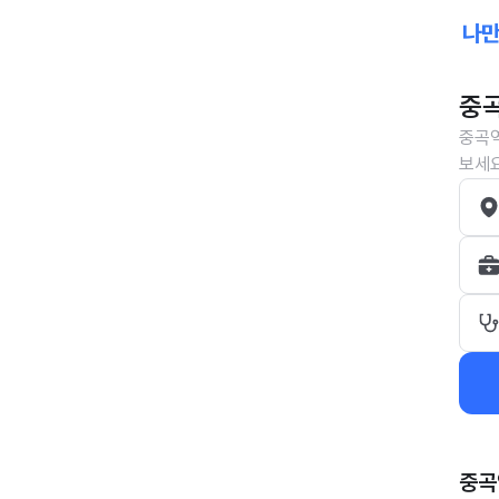
중곡
중곡역
보세요
중곡