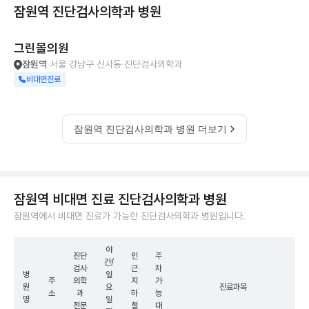
잠원역 진단검사의학과
병원
그린몰의원
잠원역
서울 강남구 신사동
진단검사의학과
비대면진료
잠원역 진단검사의학과 병원 더보기
잠원역 비대면 진료 진단검사의학과 병원
잠원역에서 비대면 진료가 가능한 진단검사의학과 병원입니다.
야
진단
인
주
간/
검사
근
차
병
일
주
의학
지
가
원
요
진료과목
소
과
하
능
명
일
전문
철
대