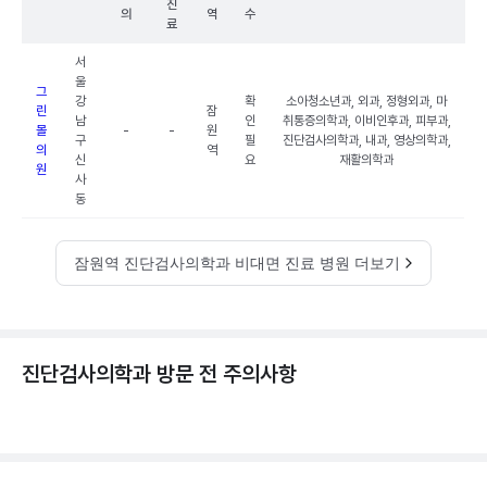
진
의
역
수
료
서
울
그
강
확
소아청소년과, 외과, 정형외과, 마
린
잠
남
인
취통증의학과, 이비인후과, 피부과,
몰
-
-
원
구
필
진단검사의학과, 내과, 영상의학과,
의
역
신
요
재활의학과
원
사
동
잠원역 진단검사의학과 비대면 진료 병원 더보기
진단검사의학과 방문 전 주의사항