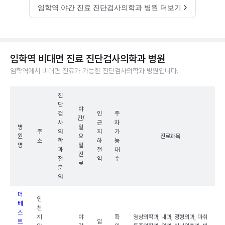
임학역 야간 진료 진단검사의학과 병원 더보기
임학역 비대면 진료 진단검사의학과 병원
임학역에서 비대면 진료가 가능한 진단검사의학과 병원입니다.
진
단
야
검
인
주
간/
사
근
차
병
일
주
의
지
가
원
요
진료과목
소
학
하
능
명
일
과
철
대
진
전
역
수
료
문
의
더
인
베
천
스
계
야
확
영상의학과, 내과, 정형외과, 마취
트
임