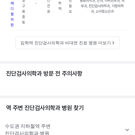
양
간
인
통증의학과, 안과, 이비인후과, 피
메
-
학
구
진
필
부과, 진단검사의학과, 가정의학
디
역
용
료
요
과, 소아청소년과
컬
종
의
동
원
임학역 진단검사의학과 비대면 진료 병원 더보기
진단검사의학과 방문 전 주의사항
역 주변
진단검사의학과
병원 찾기
수도권
지하철역 주변
진단검사의학과
병원