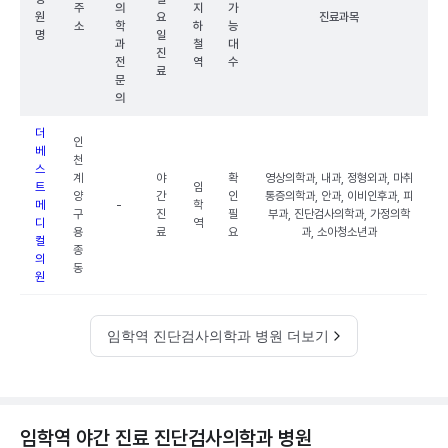
주
의
지
가
원
요
진료과목
소
학
하
능
명
일
과
철
대
진
전
역
수
료
문
의
더
인
베
천
스
계
야
확
영상의학과, 내과, 정형외과, 마취
트
임
양
간
인
통증의학과, 안과, 이비인후과, 피
메
-
학
구
진
필
부과, 진단검사의학과, 가정의학
디
역
용
료
요
과, 소아청소년과
컬
종
의
동
원
임학역 진단검사의학과 병원 더보기
임학역 야간 진료 진단검사의학과 병원