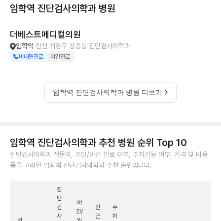
임학역 진단검사의학과
병원
더베스트메디컬의원
임학역
인천 계양구 용종동
진단검사의학과
비대면진료
야간진료
임학역 진단검사의학과 병원 더보기
임학역 진단검사의학과 추천 병원 순위 Top 10
진단검사의학과 전문의, 주말/야간 진료 여부, 주차가능 여부, 가격 및 비용
등을 고려한 임학역 진단검사의학과 추천 순위입니다.
진
단
야
검
인
주
간/
사
근
차
병
일