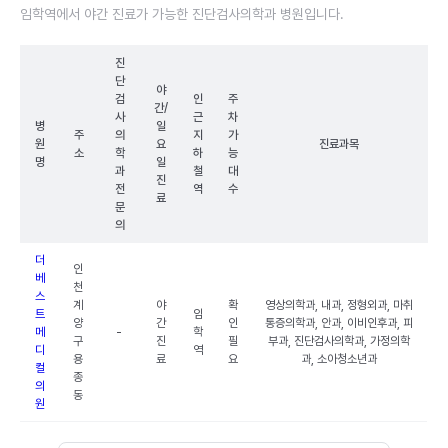
임학역에서 야간 진료가 가능한 진단검사의학과 병원입니다.
진
단
야
검
인
주
간/
사
근
차
병
일
주
의
지
가
원
요
진료과목
소
학
하
능
명
일
과
철
대
진
전
역
수
료
문
의
더
인
베
천
스
계
야
확
영상의학과, 내과, 정형외과, 마취
트
임
양
간
인
통증의학과, 안과, 이비인후과, 피
메
-
학
구
진
필
부과, 진단검사의학과, 가정의학
디
역
용
료
요
과, 소아청소년과
컬
종
의
동
원