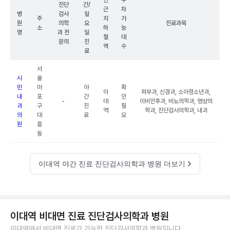
인
주
진단
간/
근
차
병
검사
일
주
지
가
원
의학
요
진료과목
소
하
능
명
과 전
일
철
대
문의
진
역
수
료
서
시
울
민
마
야
확
이
피부과, 신경과, 소아청소년과,
내
포
간
인
-
대
이비인후과, 비뇨의학과, 영상의
과
구
진
필
역
학과, 진단검사의학과, 내과
의
대
료
요
원
흥
동
이대역 야간 진료 진단검사의학과 병원 더보기
이대역 비대면 진료 진단검사의학과 병원
이대역에서 비대면 진료가 가능한 진단검사의학과 병원입니다.