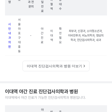
명
과 전
일
철
대
문의
진
역
수
료
서
시
울
민
마
야
확
이
피부과, 신경과, 소아청소년과,
내
포
간
인
-
대
이비인후과, 비뇨의학과, 영상의
과
구
진
필
역
학과, 진단검사의학과, 내과
의
대
료
요
원
흥
동
이대역 진단검사의학과 병원 더보기
이대역 야간 진료 진단검사의학과 병원
이대역에서 야간 진료가 가능한 진단검사의학과 병원입니다.
야