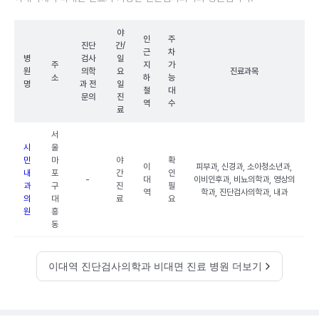
야
인
주
진단
간/
근
차
병
검사
일
주
지
가
원
의학
요
진료과목
소
하
능
명
과 전
일
철
대
문의
진
역
수
료
서
시
울
민
마
야
확
이
피부과, 신경과, 소아청소년과,
내
포
간
인
-
대
이비인후과, 비뇨의학과, 영상의
과
구
진
필
역
학과, 진단검사의학과, 내과
의
대
료
요
원
흥
동
이대역 진단검사의학과 비대면 진료 병원 더보기