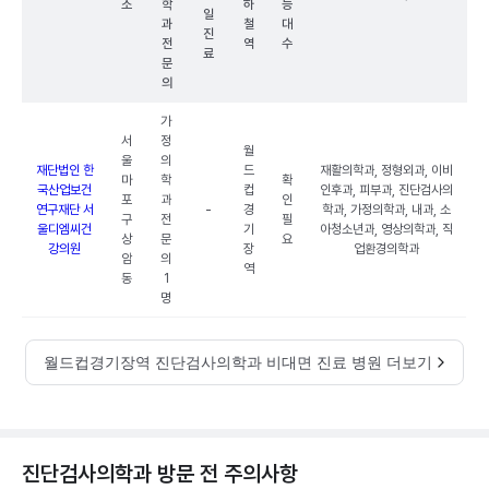
소
학
하
능
일
과
철
대
진
전
역
수
료
문
의
가
서
정
월
울
의
재단법인 한
드
재활의학과, 정형외과, 이비
마
학
확
국산업보건
컵
인후과, 피부과, 진단검사의
포
과
인
연구재단 서
-
경
학과, 가정의학과, 내과, 소
구
전
필
울디엠씨건
기
아청소년과, 영상의학과, 직
상
문
요
강의원
장
업환경의학과
암
의
역
동
1
명
월드컵경기장역 진단검사의학과 비대면 진료 병원 더보기
진단검사의학과 방문 전 주의사항