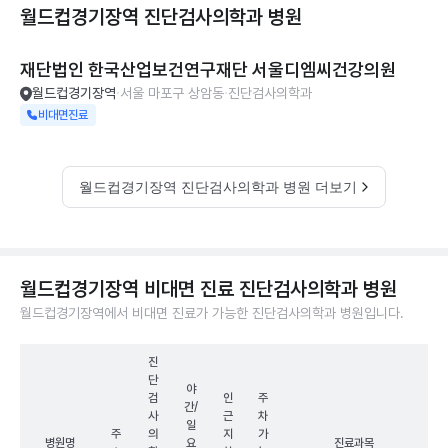
월드컵경기장역 진단검사의학과
병원
재단법인 한국산업보건연구재단 서울디엠씨건강의원
월드컵경기장역
서울 마포구 상암동
진단검사의학과
비대면진료
월드컵경기장역 진단검사의학과 병원 더보기
월드컵경기장역 비대면 진료 진단검사의학과 병원
월드컵경기장역에서 비대면 진료가 가능한 진단검사의학과 병원입니다.
진
단
야
검
인
주
간/
사
근
차
일
주
의
지
가
병원명
요
진료과목