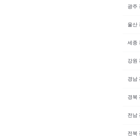
광주
울산
세종
강원
경남
경북
전남
전북