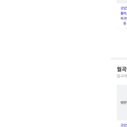
굿모
플러
외과
원
월곡
월곡역
병원
굿모