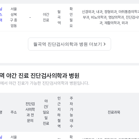
닝
서울
확
월
신경외과, 내과, 정형외과, 마취통증의학과
스
성북
야간
인
-
곡
부과, 비뇨의학과, 영상의학과, 진단검
의
구 종
진료
필
역
과, 재활의학과, 외과
암동
요
월곡역 진단검사의학과 병원 더보기
역 야간 진료 진단검사의학과 병원
에서 야간 진료가 가능한 진단검사의학과 병원입니다.
인
주
야
진단검
근
차
간/
사의학
지
가
명
주소
일요
진료과목
과 전
하
능
일
문의
철
대
진료
역
수
닝
서울
확