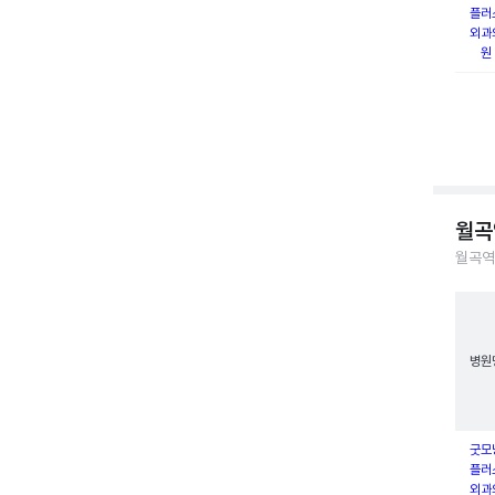
플러
외과
원
월곡
월곡역
병원
굿모
플러
외과