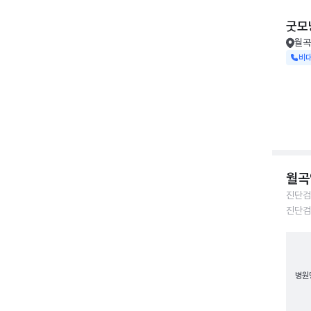
굿모
월곡
비
월곡
진단검
진단검
병원