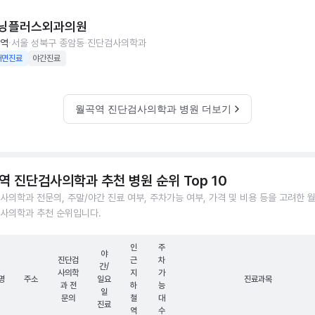
닝플러스외과의원
역
서울 성북구 종암동
진단검사의학과
대면진료
야간진료
월곡역 진단검사의학과 병원 더보기
역 진단검사의학과 추천 병원 순위 Top 10
사의학과 전문의, 주말/야간 진료 여부, 주차가능 여부, 가격 및 비용 등을 고려한 
사의학과 추천 순위입니다.
인
주
야
진단검
근
차
간/
사의학
지
가
명
주소
일요
진료과목
과 전
하
능
일
문의
철
대
진료
역
수