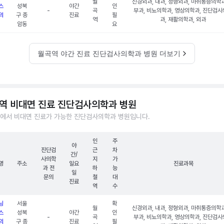
월
신경외과, 내과, 정형외과, 마취통증의학과
스
성북
야간
인
-
곡
부과, 비뇨의학과, 영상의학과, 진단검
의
구 종
진료
필
역
과, 재활의학과, 외과
암동
요
월곡역 야간 진료 진단검사의학과 병원 더보기
역 비대면 진료 진단검사의학과 병원
에서 비대면 진료가 가능한 진단검사의학과 병원입니다.
인
주
야
진단검
근
차
간/
사의학
지
가
명
주소
일요
진료과목
과 전
하
능
일
문의
철
대
진료
역
수
닝
서울
확
월
신경외과, 내과, 정형외과, 마취통증의학과
스
성북
야간
인
-
곡
부과, 비뇨의학과, 영상의학과, 진단검
의
구 종
진료
필