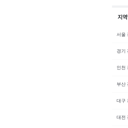
지
서울
경기
인천
부산
대구
대전