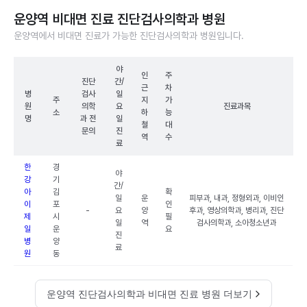
운양역 비대면 진료 진단검사의학과 병원
운양역에서 비대면 진료가 가능한 진단검사의학과 병원입니다.
야
인
주
진단
간/
근
차
병
검사
일
주
지
가
원
의학
요
진료과목
소
하
능
명
과 전
일
철
대
문의
진
역
수
료
한
경
야
강
기
간/
아
김
확
일
운
피부과, 내과, 정형외과, 이비인
이
포
인
-
요
양
후과, 영상의학과, 병리과, 진단
제
시
필
일
역
검사의학과, 소아청소년과
일
운
요
진
병
양
료
원
동
운양역 진단검사의학과 비대면 진료 병원 더보기