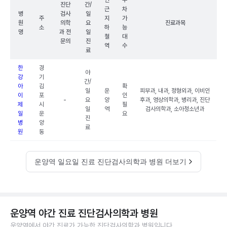
인
주
진단
간/
근
차
병
검사
일
주
지
가
원
의학
요
진료과목
소
하
능
명
과 전
일
철
대
문의
진
역
수
료
한
경
야
강
기
간/
아
김
확
일
운
피부과, 내과, 정형외과, 이비인
이
포
인
-
요
양
후과, 영상의학과, 병리과, 진단
제
시
필
일
역
검사의학과, 소아청소년과
일
운
요
진
병
양
료
원
동
운양역 일요일 진료 진단검사의학과 병원 더보기
운양역 야간 진료 진단검사의학과 병원
운양역에서 야간 진료가 가능한 진단검사의학과 병원입니다.