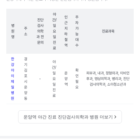
야
인
주
진단
간/
근
차
병
검사
일
주
지
가
원
의학
요
진료과목
소
하
능
명
과 전
일
철
대
문의
진
역
수
료
한
경
야
강
기
간/
아
김
확
일
운
피부과, 내과, 정형외과, 이비인
이
포
인
-
요
양
후과, 영상의학과, 병리과, 진단
제
시
필
일
역
검사의학과, 소아청소년과
일
운
요
진
병
양
료
원
동
운양역 야간 진료 진단검사의학과 병원 더보기