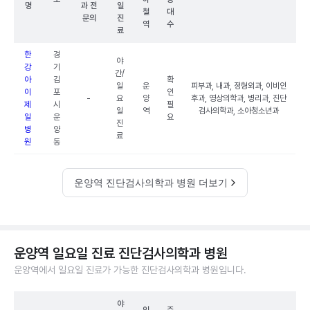
명
과 전
일
철
대
문의
진
역
수
료
한
경
야
강
기
간/
아
김
확
일
운
피부과, 내과, 정형외과, 이비인
이
포
인
-
요
양
후과, 영상의학과, 병리과, 진단
제
시
필
일
역
검사의학과, 소아청소년과
일
운
요
진
병
양
료
원
동
운양역 진단검사의학과 병원 더보기
운양역 일요일 진료 진단검사의학과 병원
운양역에서 일요일 진료가 가능한 진단검사의학과 병원입니다.
야