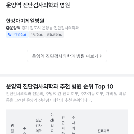
운양역 진단검사의학과
병원
한강아이제일병원
운양역
경기 김포시 운양동
진단검사의학과
비대면진료
야간진료
일요일진료
운양역 진단검사의학과 병원 더보기
운양역 진단검사의학과 추천 병원 순위 Top 10
진단검사의학과 전문의, 주말/야간 진료 여부, 주차가능 여부, 가격 및 비용
등을 고려한 운양역 진단검사의학과 추천 순위입니다.
야
인
주
진단
간/
근
차
병
검사
일
주
지
가
원
의학
요
진료과목
소
하
능