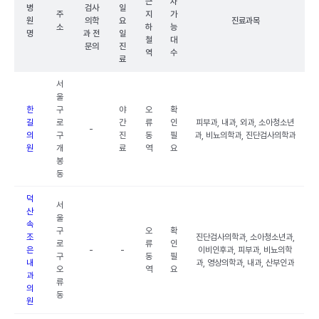
근
차
병
검사
일
주
지
가
원
의학
요
진료과목
소
하
능
명
과 전
일
철
대
문의
진
역
수
료
서
울
한
구
야
오
확
길
로
간
류
인
피부과, 내과, 외과, 소아청소년
-
의
구
진
동
필
과, 비뇨의학과, 진단검사의학과
원
개
료
역
요
봉
동
덕
서
산
울
속
구
오
확
조
진단검사의학과, 소아청소년과,
로
류
인
은
-
-
이비인후과, 피부과, 비뇨의학
구
동
필
내
과, 영상의학과, 내과, 산부인과
오
역
요
과
류
의
동
원