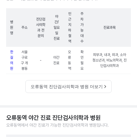
인
주
야
진단검
근
차
병
간/
사의학
지
가
원
주소
일요
진료과목
과 전
하
능
명
일
문의
철
대
진료
역
수
한
서울
오
확
피부과, 내과, 외과, 소아
길
구로
야간
류
인
-
청소년과, 비뇨의학과, 진
의
구 개
진료
동
필
단검사의학과
원
봉동
역
요
오류동역 진단검사의학과 병원 더보기
오류동역 야간 진료 진단검사의학과 병원
오류동역에서 야간 진료가 가능한 진단검사의학과 병원입니다.