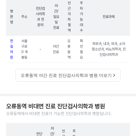
인
주
야
진단검
근
차
병
간/
사의학
지
가
원
주소
일요
진료과목
과 전
하
능
명
일
문의
철
대
진료
역
수
한
서울
오
확
피부과, 내과, 외과, 소아
길
구로
야간
류
인
-
청소년과, 비뇨의학과, 진
의
구 개
진료
동
필
단검사의학과
원
봉동
역
요
오류동역 야간 진료 진단검사의학과 병원 더보기
오류동역 비대면 진료 진단검사의학과 병원
오류동역에서 비대면 진료가 가능한 진단검사의학과 병원입니다.
야
인
주
진단
간/