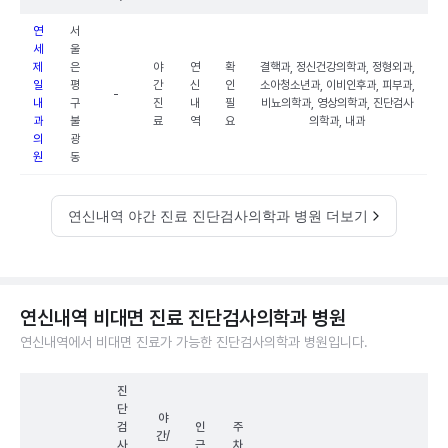
연
서
세
울
제
은
야
연
확
결핵과, 정신건강의학과, 정형외과,
일
평
간
신
인
소아청소년과, 이비인후과, 피부과,
-
내
구
진
내
필
비뇨의학과, 영상의학과, 진단검사
과
불
료
역
요
의학과, 내과
의
광
원
동
연신내역 야간 진료 진단검사의학과 병원 더보기
연신내역 비대면 진료 진단검사의학과 병원
연신내역에서 비대면 진료가 가능한 진단검사의학과 병원입니다.
진
단
야
검
인
주
간/
사
근
차