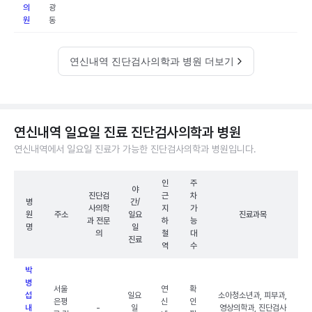
의
광
원
동
연신내역 진단검사의학과 병원 더보기
연신내역 일요일 진료 진단검사의학과 병원
연신내역에서 일요일 진료가 가능한 진단검사의학과 병원입니다.
인
주
야
진단검
근
차
병
간/
사의학
지
가
원
주소
일요
진료과목
과 전문
하
능
명
일
의
철
대
진료
역
수
박
병
서울
연
확
섭
일요
소아청소년과, 피부과,
은평
신
인
내
-
일
영상의학과, 진단검사