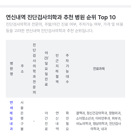
연신내역 진단검사의학과 추천 병원 순위 Top 10
진단검사의학과 전문의, 주말/야간 진료 여부, 주차가능 여부, 가격 및 비용
등을 고려한 연신내역 진단검사의학과 추천 순위입니다.
진
단
야
검
인
주
간/
사
근
차
병
일
주
의
지
가
원
요
진료과목
소
학
하
능
명
일
과
철
대
진
전
역
수
료
문
의
연
서
세
울
제
은
야
연
확
결핵과, 정신건강의학과, 정형외과,
일
평
간
신
인
소아청소년과, 이비인후과, 피부과,
-
내
구
진
내
필
비뇨의학과, 영상의학과, 진단검사
과
불
료
역
요
의학과, 내과