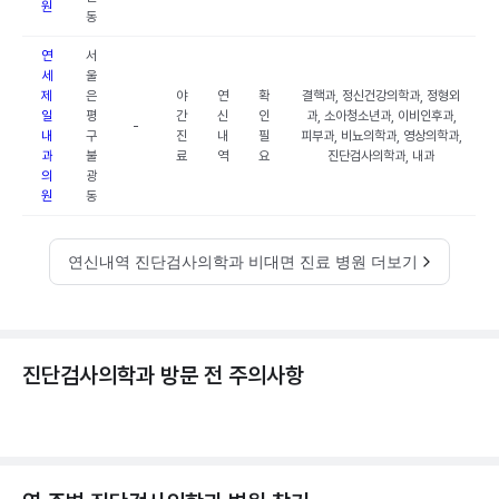
원
동
연
서
세
울
제
은
야
연
확
결핵과, 정신건강의학과, 정형외
일
평
간
신
인
과, 소아청소년과, 이비인후과,
-
내
구
진
내
필
피부과, 비뇨의학과, 영상의학과,
과
불
료
역
요
진단검사의학과, 내과
의
광
원
동
연신내역 진단검사의학과 비대면 진료 병원 더보기
진단검사의학과 방문 전 주의사항