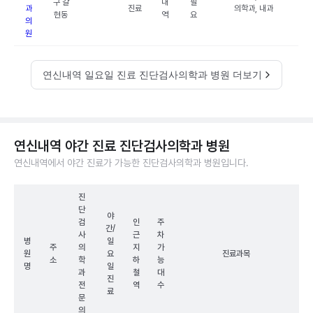
구 갈
내
필
과
진료
의학과, 내과
현동
역
요
의
원
연신내역 일요일 진료 진단검사의학과 병원 더보기
연신내역 야간 진료 진단검사의학과 병원
연신내역에서 야간 진료가 가능한 진단검사의학과 병원입니다.
진
단
야
검
인
주
간/
사
근
차
병
일
주
의
지
가
원
요
진료과목
소
학
하
능
명
일
과
철
대
진
전
역
수
료
문
의