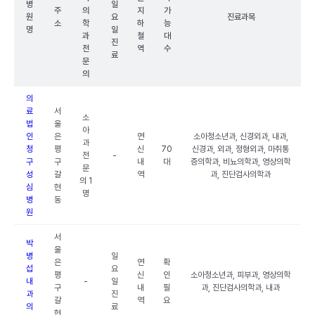
병
일
주
의
지
가
원
요
진료과목
소
학
하
능
명
일
과
철
대
진
전
역
수
료
문
의
의
료
서
소
법
울
아
인
은
연
소아청소년과, 신경외과, 내과,
과
청
평
신
70
신경과, 외과, 정형외과, 마취통
전
-
구
구
내
대
증의학과, 비뇨의학과, 영상의학
문
성
갈
역
과, 진단검사의학과
의 1
심
현
명
병
동
원
서
박
울
병
일
은
연
확
섭
요
평
신
인
소아청소년과, 피부과, 영상의학
내
-
일
구
내
필
과, 진단검사의학과, 내과
과
진
갈
역
요
의
료
현