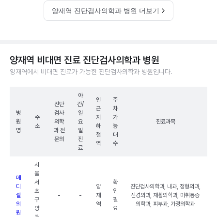
양재역 진단검사의학과 병원 더보기
양재역 비대면 진료 진단검사의학과 병원
양재역에서 비대면 진료가 가능한 진단검사의학과 병원입니다.
야
인
주
진단
간/
근
차
병
검사
일
주
지
가
원
의학
요
진료과목
소
하
능
명
과 전
일
철
대
문의
진
역
수
료
서
울
메
서
확
디
양
진단검사의학과, 내과, 정형외과,
초
인
셀
-
-
재
신경외과, 재활의학과, 마취통증
구
필
의
역
의학과, 피부과, 가정의학과
양
요
원