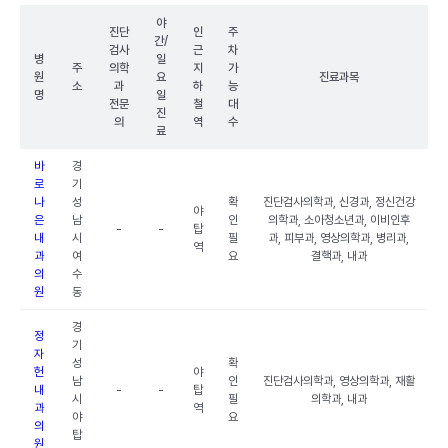
야
진단
인
주
간/
검사
근
차
병
일
주
의학
지
가
원
요
진료과목
소
과
하
능
명
일
전문
철
대
진
의
역
수
료
바
경
로
기
나
성
확
진단검사의학과, 신경과, 정신건강
야
은
남
인
의학과, 소아청소년과, 이비인후
-
-
탑
내
시
필
과, 피부과, 영상의학과, 병리과,
역
과
여
요
결핵과, 내과
의
수
원
동
경
정
기
자
성
확
헌
야
남
인
진단검사의학과, 영상의학과, 재활
내
-
-
탑
시
필
의학과, 내과
과
역
야
요
의
탑
원