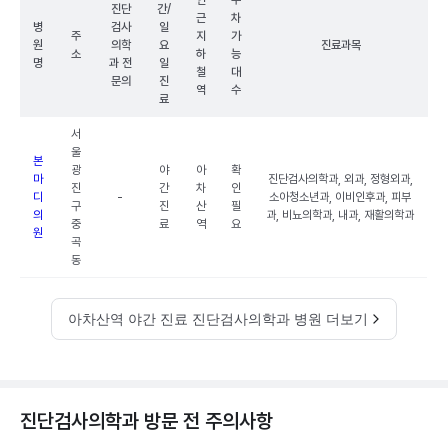
인
주
진단
간/
근
차
병
검사
일
주
지
가
원
의학
요
진료과목
소
하
능
명
과 전
일
철
대
문의
진
역
수
료
서
울
본
광
야
아
확
마
진단검사의학과, 외과, 정형외과,
진
간
차
인
디
-
소아청소년과, 이비인후과, 피부
구
진
산
필
의
과, 비뇨의학과, 내과, 재활의학과
중
료
역
요
원
곡
동
아차산역 야간 진료 진단검사의학과 병원 더보기
진단검사의학과 방문 전 주의사항