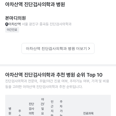
아차산역 진단검사의학과
병원
본마디의원
아차산역
서울 광진구 중곡동
진단검사의학과
야간진료
아차산역 진단검사의학과 병원 더보기
아차산역 진단검사의학과 추천 병원 순위 Top 10
진단검사의학과 전문의, 주말/야간 진료 여부, 주차가능 여부, 가격 및 비용
등을 고려한 아차산역 진단검사의학과 추천 순위입니다.
야
인
주
진단
간/
근
차
병
검사
일
주
지
가
원
의학
요
진료과목
소
하
능