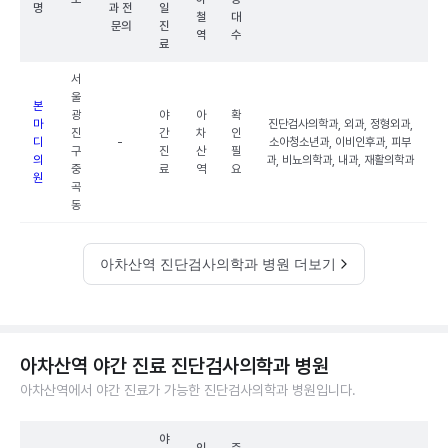
명
과 전
일
철
대
문의
진
역
수
료
서
울
본
광
야
아
확
마
진단검사의학과, 외과, 정형외과,
진
간
차
인
디
-
소아청소년과, 이비인후과, 피부
구
진
산
필
의
과, 비뇨의학과, 내과, 재활의학과
중
료
역
요
원
곡
동
아차산역 진단검사의학과 병원 더보기
아차산역 야간 진료 진단검사의학과 병원
아차산역에서 야간 진료가 가능한 진단검사의학과 병원입니다.
야