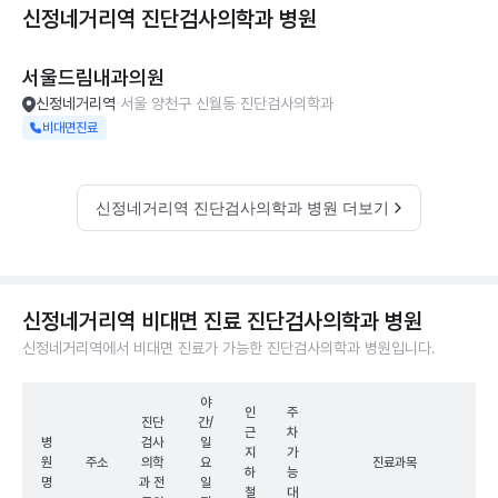
신정네거리역 진단검사의학과
병원
서울드림내과의원
신정네거리역
서울 양천구 신월동
진단검사의학과
비대면진료
신정네거리역 진단검사의학과 병원 더보기
신정네거리역 비대면 진료 진단검사의학과 병원
신정네거리역에서 비대면 진료가 가능한 진단검사의학과 병원입니다.
야
인
주
진단
간/
근
차
병
검사
일
지
가
원
주소
의학
요
진료과목
하
능
명
과 전
일
철
대