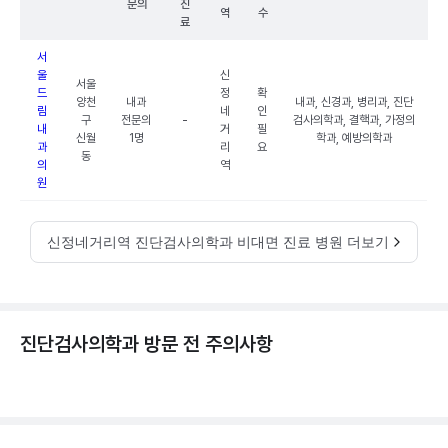
문의
진
역
수
료
서
울
신
서울
드
정
확
양천
내과
내과, 신경과, 병리과, 진단
림
네
인
구
전문의
-
검사의학과, 결핵과, 가정의
내
거
필
신월
1명
학과, 예방의학과
과
리
요
동
의
역
원
신정네거리역 진단검사의학과 비대면 진료 병원 더보기
진단검사의학과 방문 전 주의사항