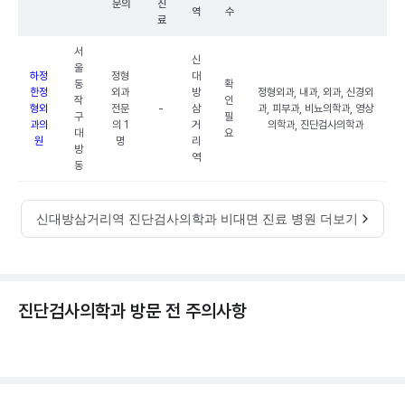
문의
진
역
수
료
서
신
울
하정
정형
대
동
확
한정
외과
방
정형외과, 내과, 외과, 신경외
작
인
형외
전문
-
삼
과, 피부과, 비뇨의학과, 영상
구
필
과의
의 1
거
의학과, 진단검사의학과
대
요
원
명
리
방
역
동
신대방삼거리역 진단검사의학과 비대면 진료 병원 더보기
진단검사의학과 방문 전 주의사항