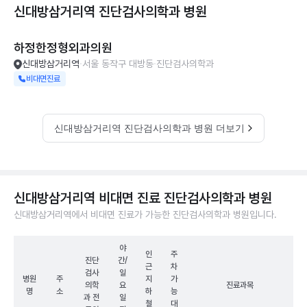
신대방삼거리역 진단검사의학과
병원
하정한정형외과의원
신대방삼거리역
서울 동작구 대방동
진단검사의학과
비대면진료
신대방삼거리역 진단검사의학과 병원 더보기
신대방삼거리역 비대면 진료 진단검사의학과 병원
신대방삼거리역에서 비대면 진료가 가능한 진단검사의학과 병원입니다.
야
인
주
진단
간/
근
차
검사
일
병원
주
지
가
의학
요
진료과목
명
소
하
능
과 전
일
철
대