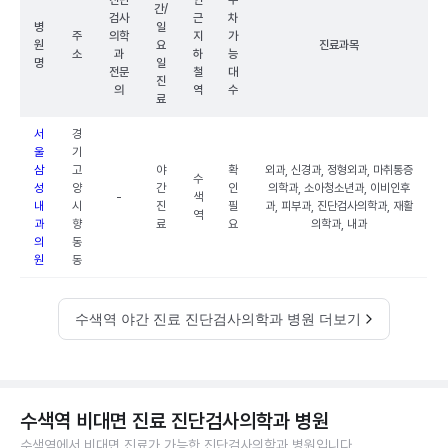
진단
인
주
간/
검사
근
차
병
일
주
의학
지
가
원
요
진료과목
소
과
하
능
명
일
전문
철
대
진
의
역
수
료
서
경
울
기
삼
고
야
확
외과, 신경과, 정형외과, 마취통증
수
성
양
간
인
의학과, 소아청소년과, 이비인후
-
색
내
시
진
필
과, 피부과, 진단검사의학과, 재활
역
과
향
료
요
의학과, 내과
의
동
원
동
수색역 야간 진료 진단검사의학과 병원 더보기
수색역 비대면 진료 진단검사의학과 병원
수색역에서 비대면 진료가 가능한 진단검사의학과 병원입니다.