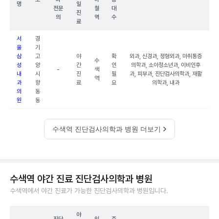
명
일
전문
철
대
진
의
역
수
료
서
경
울
기
삼
고
야
확
외과, 신경과, 정형외과, 마취통증
수
성
양
간
인
의학과, 소아청소년과, 이비인후
-
색
내
시
진
필
과, 피부과, 진단검사의학과, 재활
역
과
향
료
요
의학과, 내과
의
동
원
동
수색역 진단검사의학과 병원 더보기
수색역 야간 진료 진단검사의학과 병원
수색역에서 야간 진료가 가능한 진단검사의학과 병원입니다.
야