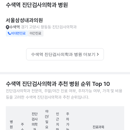
수색역 진단검사의학과
병원
서울삼성내과의원
수색역
경기 고양시 향동동
진단검사의학과
비대면진료
야간진료
수색역 진단검사의학과 병원 더보기
수색역 진단검사의학과 추천 병원 순위 Top 10
진단검사의학과 전문의, 주말/야간 진료 여부, 주차가능 여부, 가격 및 비용
등을 고려한 수색역 진단검사의학과 추천 순위입니다.
야
진단
인
주
간/
검사
근
차
병
일
주
의학
지
가
원
요
진료과목
소
과
하
능