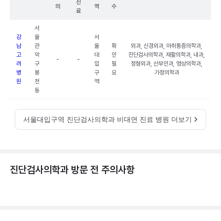
진
의
역
수
료
서
강
울
서
남
관
울
확
외과, 신경외과, 마취통증의학과,
고
악
대
인
진단검사의학과, 재활의학과, 내과,
-
-
려
구
입
필
정형외과, 산부인과, 영상의학과,
병
봉
구
요
가정의학과
원
천
역
동
서울대입구역 진단검사의학과 비대면 진료 병원 더보기
진단검사의학과 방문 전 주의사항